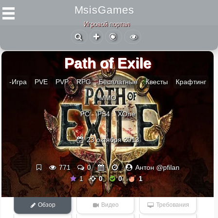
MsisGames
Игровой портал
Path of Exile
-Игра
PVE
PVP
RPG
Бесплатные
Квесты
Крафтинг
ММО
PC
PS4
XOne
23 октября 2013
771
0
Антон @pfilan
1
0
0
1
Обзор
Видео
Требования