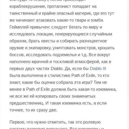
кораблекрушение, протагонист попадает на
таинственный и крайне опасный материк, где его тут
же начинают атаковать какие-то твари и зомби.
Геймплей привычен: следует бегать по миру и
исследовать локации, генерирующиеся случайным
образом, брать квесты и собирать разноцветное
оружие и экипировку, уничтожать монстров, крошить
боссов, исследовать подземелья и т.д. Все вокруг
наполнено мрачной и тоскливой атмосферой, как в
первых двух частях Diablo. Да, если бы
Diablo III
была выполнена в стилистике Path of Exile, то кто
знает, какие бы оценки собрала эта игра? Тем не
менее в Path of Exile должна быть какая-то изюминка,
не все же ей копировать своих знаменитых
предшественниц. И такая изюминка есть, а если
точнее, то их сразу две.
Первое, что нужно отметить, так это ролевую
систему развития персонажа. Все параметры и