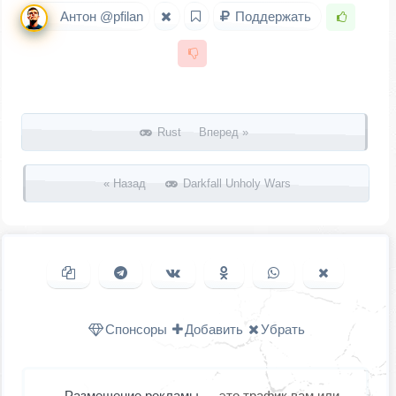
Антон @pfilan
Поддержать
Запись навигация
Rust Вперед »
« Назад
Darkfall Unholy Wars
Копировать ссылку
Поделиться в Telegram
Поделиться ВКонтакте
Поделиться в
Поделиться в
Поделить
Одноклассниках
WhatsApp
в X (Twitter
Спонсоры
Добавить
Убрать
Размещение рекламы
— это трафик вам или