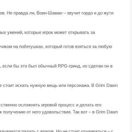
ков. Не правда ли, Воин-Шаман – звучит гордо и до жути
ых умений, которые игрок может открывать за
чиком на побегушках, который готов взяться за любую
, если бы это был обычный RPG-гринд, но сделан он в
 где стоит искать нужную вещь или персонажа. В Grim Dawn
сственно осложнять игровой процесс и делать его
 получению от него удовольствия. Так вот – в Grim Dawn
зывается падать с врагов. Но не стоит отчаиваться – с