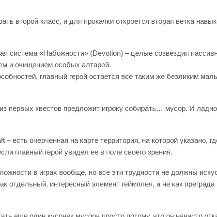
рать второй класс, и для прокачки откроется вторая ветка навы
я система «Набожности» (Devotion) – целые созвездия пассивн
ем и очищением особых алтарей.
собностей, главный герой остается все таким же безликим маль
 из первых квестов предложит игроку собирать… мусор. И ладно
ft – есть очерченная на карте территория, на которой указано,
если главный герой увидел ее в поле своего зрения.
сложности в играх вообще, но все эти трудности не должны иску
к отдельный, интересный элемент геймплея, а не как преграда к
ть еще один кусочек мусора просто потому, что он начисто отка