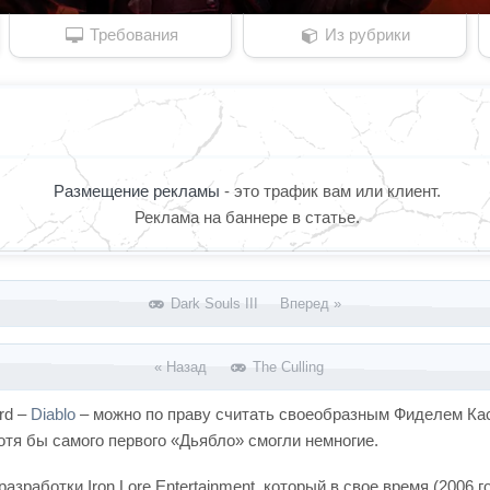
Требования
Из рубрики
Размещение рекламы
- это трафик вам или клиент.
Реклама на баннере в статье.
Dark Souls III Вперед »
« Назад
The Culling
rd –
Diablo
– можно по праву считать своеобразным Фиделем Кас
отя бы самого первого «Дьябло» смогли немногие.
разработки Iron Lore Entertainment, который в свое время (2006