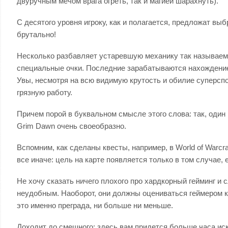
двуручным мечом врага огреть, так и магией шарахнуть).
С десятого уровня игроку, как и полагается, предложат выб
брутально!
Несколько разбавляет устаревшую механику так называема
специальные очки. Последние зарабатываются нахождени
Увы, несмотря на всю видимую крутость и обилие суперспо
грязную работу.
Причем порой в буквальном смысле этого слова: так, один
Grim Dawn очень своеобразно.
Вспомним, как сделаны квесты, например, в World of Warcra
все иначе: цель на карте появляется только в том случае, 
Не хочу сказать ничего плохого про хардкорный гейминг и 
неудобным. Наоборот, они должны оцениваться геймером ка
это именно преграда, ни больше ни меньше.
Доходит до смешного: здесь вам придется больше часа иска