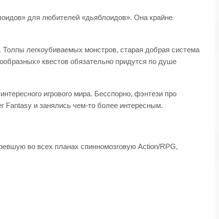
блоидов» для любителей «дьяблоидов». Она крайне
ья. Толпы легкоубиваемых монстров, старая добрая система
нообразных» квестов обязательно придутся по душе
 интересного игрового мира. Бесспорно, фэнтези про
r Fantasy и занялись чем-то более интересным.
таревшую во всех планах спинномозговую Action/RPG,