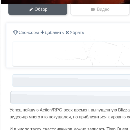
Обзор
Видео
Спонсоры
Добавить
Убрать
Запись навигация
Успешнейшую Action/RPG всех времен, выпущенную Blizza
видеоигр много кто покушался, но приблизиться к уровню х
И в число таких счастливчиков можно записать Titan Quest 