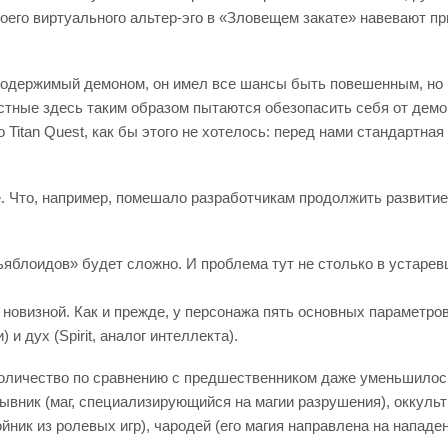
оего виртуального альтер-эго в «Зловещем закате» навевают пр
о – одержимый демоном, он имел все шансы быть повешенным, н
местные здесь таким образом пытаются обезопасить себя от демо
о Titan Quest, как бы этого не хотелось: перед нами стандартн
е. Что, например, помешало разработчикам продолжить развити
ьяблоидов» будет сложно. И проблема тут не столько в устарев
новизной. Как и прежде, у персонажа пять основных параметров
 и дух (Spirit, аналог интеллекта).
 количество по сравнению с предшественником даже уменьшилось
одрывник (маг, специализирующийся на магии разрушения), оккул
ник из ролевых игр), чародей (его магия направлена на нападе