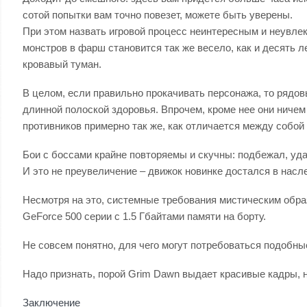
сотой попытки вам точно повезет, можете быть уверены.
При этом назвать игровой процесс неинтересным и неувлек
монстров в фарш становится так же весело, как и десять л
кровавый туман.
В целом, если правильно прокачивать персонажа, то рядов
длинной полоской здоровья. Впрочем, кроме нее они ниче
противников примерно так же, как отличается между собой 
Бои с боссами крайне повторяемы и скучны: подбежал, уд
И это не преувеличение – движок новинке достался в насл
Несмотря на это, системные требования мистическим образо
GeForce 500 серии с 1.5 Гбайтами памяти на борту.
Не совсем понятно, для чего могут потребоваться подобн
Надо признать, порой Grim Dawn выдает красивые кадры, но
Заключение