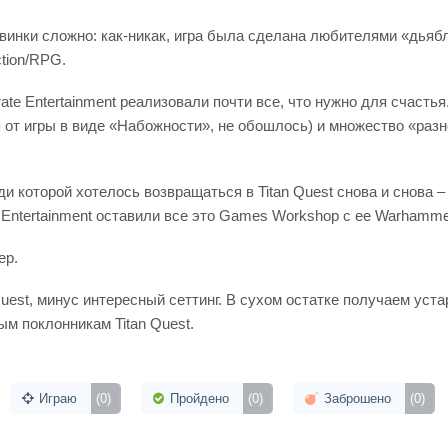
винки сложно: как-никак, игра была сделана любителями «дья
tion/RPG.
rate Entertainment реализовали почти все, что нужно для счаст
 от игры в виде «Набожности», не обошлось) и множество «раз
ди которой хотелось возвращаться в Titan Quest снова и снова –
 Entertainment оставили все это Games Workshop с ее Warhamme
ер.
Quest, минус интересный сеттинг. В сухом остатке получаем ус
м поклонникам Titan Quest.
Играю
(0)
Пройдено
(0)
Заброшено
(0)