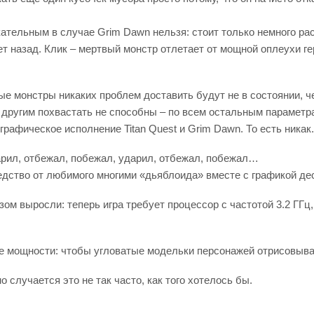
ательным в случае Grim Dawn нельзя: стоит только немного раск
ет назад. Клик – мертвый монстр отлетает от мощной оплеухи ге
ые монстры никаких проблем доставить будут не в состоянии, ч
м другим похвастать не способны – по всем остальным парамет
графическое исполнение Titan Quest и Grim Dawn. То есть никак.
арил, отбежал, побежал, ударил, отбежал, побежал…
едство от любимого многими «дьяблоида» вместе с графикой де
м выросли: теперь игра требует процессор с частотой 3.2 ГГц,
ые мощности: чтобы угловатые модельки персонажей отрисовыва
 случается это не так часто, как того хотелось бы.