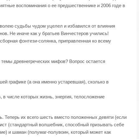
иятные воспоминания о ее предшественнике и 2006 годе в
о волею судьбы чудом уцелел и избавился от влияния
нов. Не иначе как у братьев Винчестеров учились!
ая сборная фэнтези-солянка, приправленная ко всему
е темы древнегреческих мифов? Вопрос остается
шей графике (а она именно устаревшая), сколько в
, в числе которых жизнь, энергия, телосложение
. Теперь их всего шесть вместо положенных девяти (если
ьтист (стандартный волшебник, способный призывать себе
ние) и шаман (полумаг-полувоин, который может как