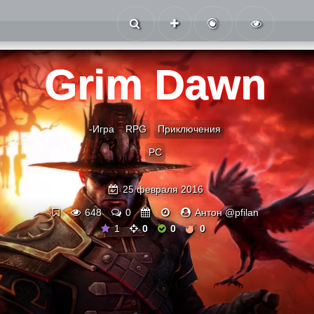
Grim Dawn
-Игра
RPG
Приключения
PC
25 февраля 2016
648
0
Антон @pfilan
1
0
0
0