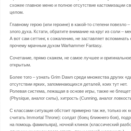
схожее главное меню и полное отсутствие кастомизации св
целом.
Главному герою (или героине) в какой-то степени повезл
злого духа. Кстати, обратите внимание на круг из соли – 
А вот сам сеттинг, к сожалению, не заставляет вспоминать 
прочему мрачным духом Warhammer Fantasy.
Сочетание, прямо скажем, не самое лучшее и оригинально
открытым.
Более того – узнать Grim Dawn среди множества других «д
отсутствии ярких, запоминающихся деталей, коих тут нет.
Ролевая система, лежащая в основе игры, также не блещет 
(Physique, аналог силы), хитрость (Cunning, аналог ловкости)
С классами ситуация обстоит примерно так же, только их
считать Immortal Throne): солдат (боец ближнего боя), п
на помощь фамильяра), ночной клинок (классический разбой