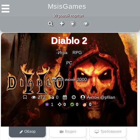
MsisGames
Игровой портал
Diablo 2
-Игра
RPG
PC
29 июня 2000
272
0
Антон @pfilan
1
0
0
0
Обзор
Видео
Требования