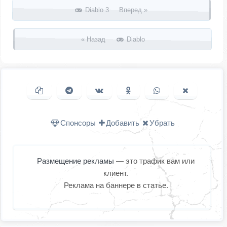
Запись навигация
Diablo 3 Вперед »
« Назад
Diablo
Копировать ссылку
Поделиться в Telegram
Поделиться ВКонтакте
Поделиться в
Поделиться в
Поделить
Одноклассниках
WhatsApp
в X (Twitter
Спонсоры
Добавить
Убрать
Размещение рекламы
— это трафик вам или
клиент.
Реклама на баннере в статье.