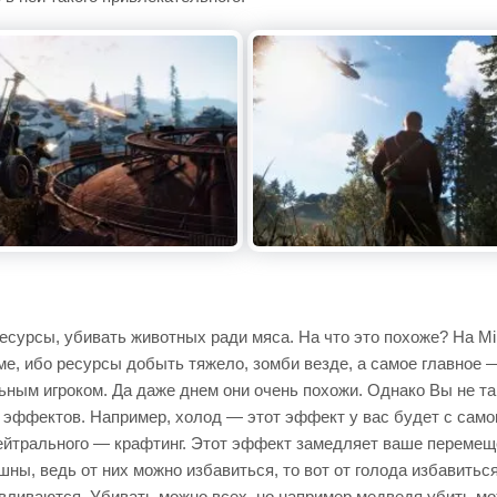
есурсы, убивать животных ради мяса. На что это похоже? На Min
ме, ибо ресурсы добыть тяжело, зомби везде, а самое главное —
льным игроком. Да даже днем они очень похожи. Однако Вы не т
го эффектов. Например, холод — этот эффект у вас будет с само
ейтрального — крафтинг. Этот эффект замедляет ваше перемеще
шны, ведь от них можно избавиться, то вот от голода избавить
авливаются. Убивать можно всех, но например медведя убить можн