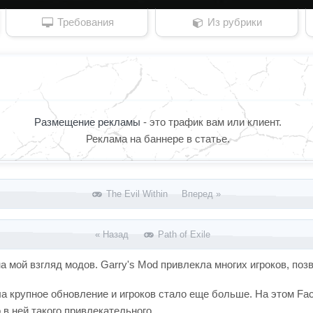
Требования
Из рубрики
Размещение рекламы
- это трафик вам или клиент.
Реклама на баннере в статье.
The Evil Within Вперед »
« Назад
Path of Exile
 мой взгляд модов. Garry's Mod привлекла многих игроков, позв
ла крупное обновление и игроков стало еще больше. На этом Fac
 в ней такого привлекательного.