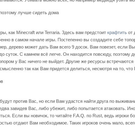
, поэтому лучше сидеть дома
ы, как Minecraft или Terraria. Здесь вам предстоит
крафтить
от 
но в самом начале игры. Постепенно вы создадите себе топор,
мер, дерево может дать Вам всего 9 досок. Вам повезет, если Вы
а до суток. С камнем всё легче. Он находится повсюду, поэтому 
опором у Вас ничего не выйдет. Другие же ресурсы встречаются 
смысленно так как Вам придется делиться, несмотря на то, что
ов
 будут против Вас, но если Вам удастся найти друга по выживан
 едва завидев Вас, либо убежит, либо попытается атаковать. Ино
ься. Если вы новичок, то читайте F.A.Q. по Rust, ведь игроки б
стью отдают Вам необходимое. Таких игроков очень мало, всего