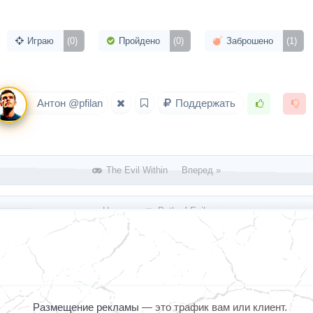
Играю
(0)
Пройдено
(0)
Заброшено
(1)
Антон @pfilan
Поддержать
The Evil Within Вперед »
« Назад
Path of Exile
Размещение рекламы
— это трафик вам или клиент.