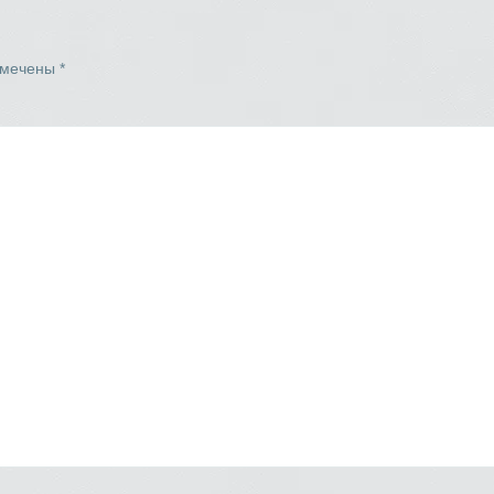
омечены
*