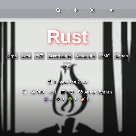
Rust
-Игра
Loot
PVP
Выживание
Крафтинг
ММО
Шутер
PC
11 декабря 2013
900
1
Антон @pfilan
1
0
0
1