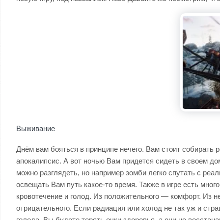
Выживание
Днём вам бояться в принципе нечего. Вам стоит собирать р
апокалипсис. А вот ночью Вам придется сидеть в своем до
можно разглядеть, но например зомби легко спутать с реа
освещать Вам путь какое-то время. Также в игре есть мно
кровотечение и голод. Из положительного — комфорт. Из н
отрицательного. Если радиация или холод не так уж и стра
голода, Вы будете терять очки здоровья, а они не восстан