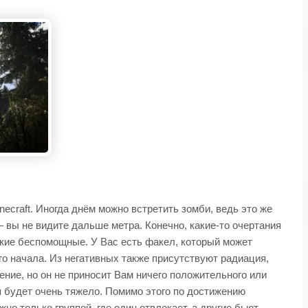
ecraft. Иногда днём можно встретить зомби, ведь это же
 вы не видите дальше метра. Конечно, какие-то очертания
акие беспомощные. У Вас есть факел, который может
го начала. Из негативных также присутствуют радиация,
ние, но он не приносит Вам ничего положительного или
ся будет очень тяжело. Помимо этого по достижению
о только группой, где один отвлекает, а другие бьют.