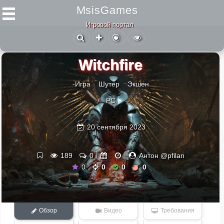
MsisGames
Игровой портал
Witchfire
-Игра
Шутер
Экшен
PC
20 сентября 2023
189
0
Антон @pfilan
0
0
0
0
Обзор
Видео
Требования