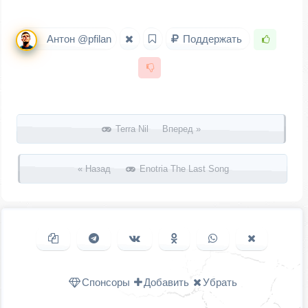
Антон @pfilan
Поддержать
Запись навигация
Terra Nil Вперед »
« Назад
Enotria The Last Song
Копировать ссылку
Поделиться в Telegram
Поделиться ВКонтакте
Поделиться в
Поделиться в
Поделить
Одноклассниках
WhatsApp
в X (Twitter
Спонсоры
Добавить
Убрать