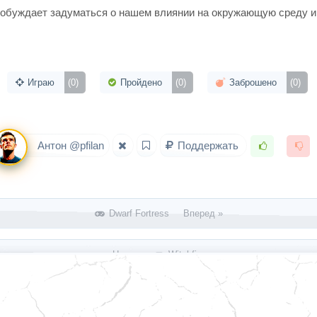
ая побуждает задуматься о нашем влиянии на окружающую среду 
Играю
(0)
Пройдено
(0)
Заброшено
(0)
Антон @pfilan
Поддержать
Dwarf Fortress Вперед »
« Назад
Witchfire