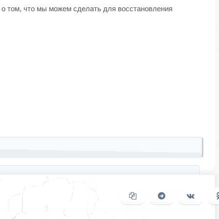
и о том, что мы можем сделать для восстановления
Копировать ссылку
Поделиться в
Подел
Telegram
ВКонта