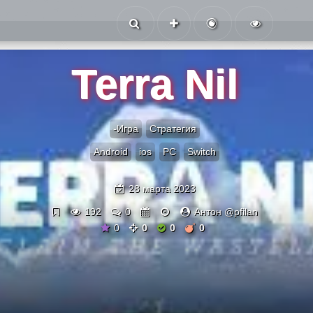
Terra Nil
-Игра
Стратегия
Android
ios
PC
Switch
28 марта 2023
192
0
Антон @pfilan
0
0
0
0