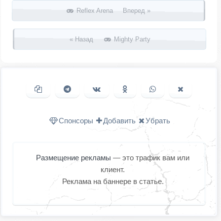
Запись навигация
Reflex Arena Вперед »
« Назад
Mighty Party
Копировать ссылку
Поделиться в Telegram
Поделиться ВКонтакте
Поделиться в
Поделиться в
Поделить
Одноклассниках
WhatsApp
в X (Twitter
Спонсоры
Добавить
Убрать
Размещение рекламы
— это трафик вам или
клиент.
Реклама на баннере в статье.