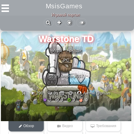
MsisGames
Игровой портал
Warstone TD
-Игра
Аркады
PC
29 марта 2017
290
0
Антон @pfilan
0
0
0
0
Обзор
Видео
Требования