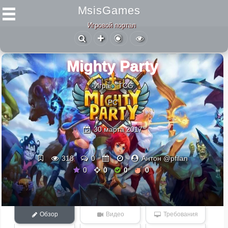
MsisGames
Игровой портал
Mighty Party
-Игра
TCG
PC
30 марта 2017
318
0
Антон @pfilan
0
0
0
0
Обзор
Видео
Требования