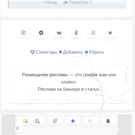
« Назад
PlanetSide 2
Копировать ссылку
Поделиться в Telegram
Поделиться ВКонтакте
Поделиться в
Поделиться в
Поделить
Одноклассниках
WhatsApp
в X (Twitter
Спонсоры
Добавить
Убрать
Размещение рекламы
— это трафик вам или
клиент.
Реклама на баннере в статье.
0