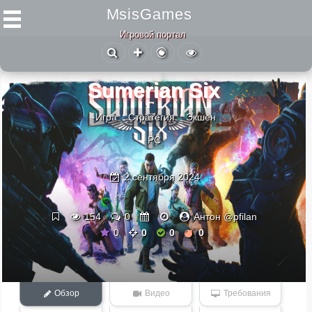
MsisGames
Игровой портал
Sumerian Six
-Игра
Стратегия
Экшен
PC
2 сентября 2024
154
0
Антон @pfilan
0
0
0
0
Обзор
Видео
Требования