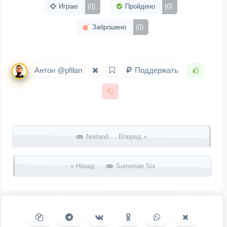
Играю
(0)
Пройдено
(0)
Заброшено
(0)
Антон @pfilan
Поддержать
Запись навигация
Norland Вперед »
« Назад
Sumerian Six
Копировать ссылку
Поделиться в Telegram
Поделиться ВКонтакте
Поделиться в
Поделиться в
Поделить