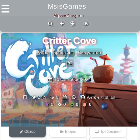
MsisGames
Игровой портал
Critter Cove
-Игра
Крафтинг
Симулятор
PC
10 сентября 2024
247
0
Антон @pfilan
0
0
0
0
Обзор
Видео
Требования