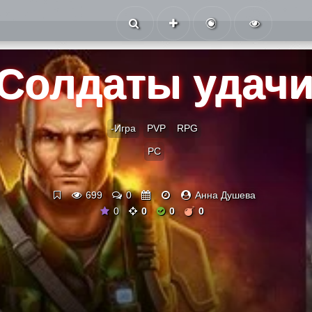
Солдаты удач
-Игра
PVP
RPG
PC
699
0
Анна Душева
0
0
0
0