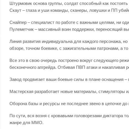
Штурмовик основа группы, солдат способный как постоять 
Скаут – глаза и уши команды, сканеры, ловушки и ПП убийс
Снайпер – специалист по работе с важными целями, ни оди
Пулеметчик – массивный воин поддержки, переносящий вь
Линия развития индивидуальна для каждого персонажа, но 
обзоре, точном боевике, с зажигательными патронами, а то
Все это в свою очередь построено вокруг следующего режим
бесконечного апгрейда. Отбивая ПВП атаки и накапливая
Завод продвигает ваши боевые силы в плане оснащения – г
Мастерская разработает новые материалы, стимуляторы ил
Оборона базы и ресурсы не последнее звено в цепочке до 
По сути, вся возня с кровавыми головорезами диктатора т
жанре для ММО.