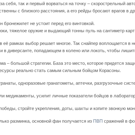
за себя, так и первый ворваться на точку – скорострельный авт
твенны с близкого расстояния, а его рейды бросают врагов в д
н бронежилет не устоит перед его винтовкой.
юки, тяжелое оружие и выдающий тонны пуль на сантиметр карт
в её рамках выбор решает многое. Так снайпер воплощается в 
 и в диверсанте, попадающем в колено или локоть, чтобы лишит
а – большой стратегии. База это место, которое придется защи
 ресурсы реально стать самым сильным бойцом Корасоны.
ранаты, одноразовые гранатометы, аптечки, разгрузочные систе
и медикаменты, усилит личные показатели бойцов в лаборатор
победы, стройте укрепления, доты, шахты и копите звонкую мон
олько разминка, основной фан получается из
ПВП
сражений в фор