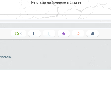
Реклама на баннере в статье.
0
омечены
*