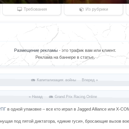
Требования
Из рубрики
Размещение рекламы
- это трафик вам или клиент.
Реклама на баннере в статье.
Капитализация: войны Вперед »
« Назад
Grand Prix Racing Online
РПГ
в одной упаковке – все кто играл в Jagged Alliance или X-C
нущая под пятой диктатора, «дикие гуси», бросающие вызов во