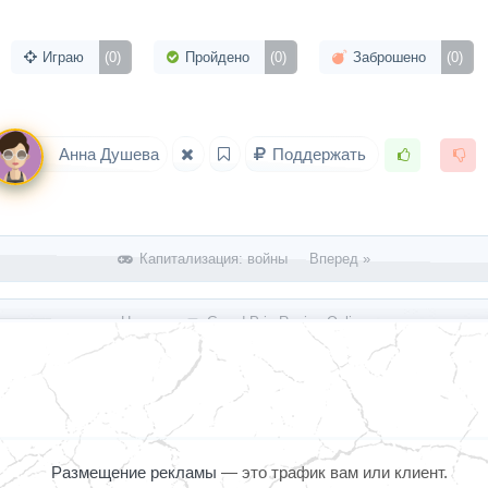
Играю
(0)
Пройдено
(0)
Заброшено
(0)
Анна Душева
Поддержать
Капитализация: войны Вперед »
« Назад
Grand Prix Racing Online
Размещение рекламы
— это трафик вам или клиент.