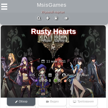
MsisGames
Игровой портал
Rusty Hearts
-Игра
Шутер
PC
11 мая 2011
405
0
Антон @pfilan
0
0
0
0
Обзор
Видео
Требования