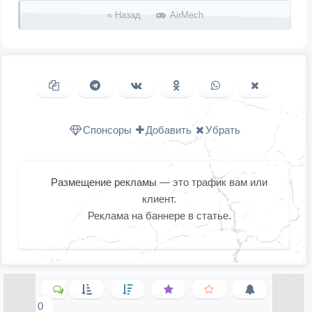
« Назад
AirMech
Копировать ссылку
Поделиться в Telegram
Поделиться ВКонтакте
Поделиться в
Поделиться в
Поделить
Одноклассниках
WhatsApp
в X (Twitter
Спонсоры
Добавить
Убрать
Размещение рекламы
— это трафик вам или
клиент.
Реклама на баннере в статье.
0