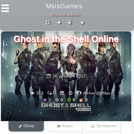
MsisGames
Игровой портал
Ghost in the Shell Online
-Игра
Шутер
PC
06 декабря 2017
313
0
Антон @pfilan
0
0
0
0
Обзор
Видео
Требования