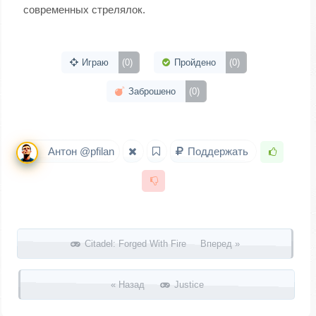
современных стрелялок.
Играю
(0)
Пройдено
(0)
Заброшено
(0)
Антон @pfilan
Поддержать
Запись навигация
Citadel: Forged With Fire Вперед »
« Назад
Justice