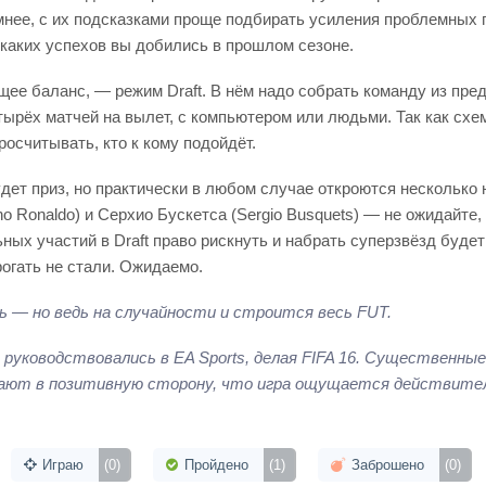
мнее, с их подсказками проще подбирать усиления проблемных
 каких успехов вы добились в прошлом сезоне.
ющее баланс, — режим Draft. В нём надо собрать команду из пр
етырёх матчей на вылет, с компьютером или людьми. Так как схе
осчитывать, кто к кому подойдёт.
т приз, но практически в любом случае откроются несколько н
no Ronaldo) и Серхио Бускетса (Sergio Busquets) — не ожидайте,
ных участий в Draft право рискнуть и набрать суперзвёзд будет
огать не стали. Ожидаемо.
ь — но ведь на случайности и строится весь FUT.
 руководствовались в EA Sports, делая FIFA 16. Существенны
тают в позитивную сторону, что игра ощущается действител
Играю
(0)
Пройдено
(1)
Заброшено
(0)