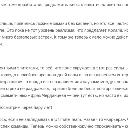
лы» тоже доработали: продолжительность нажатия влияет на пол
льше, появились ложные замахи без касания, но это всё частн
е. Это пока не тот уровень реализма, что предлагает Konami, 
т много безголевых встреч. К тому же теперь смело можно дейс
и.
иятными эпитетами, то всё, что поле окружает, в этот раз силь
 гораздо спокойнее прошлогодней пары и, за исключением инте
безразличия, а иногда и с опозданием или паузами между слов
кие огрехи не раздражают, гораздо больше бесят повторяющиес
«меметичных» фраз Черданцева — они тут есть, но часто вы и
посмотрим через пару лет!
сь, если не заглядывать в Ultimate Team. Разве что «Карьера»
т успех команды. Теперь можно собственноручно «прокачивать»