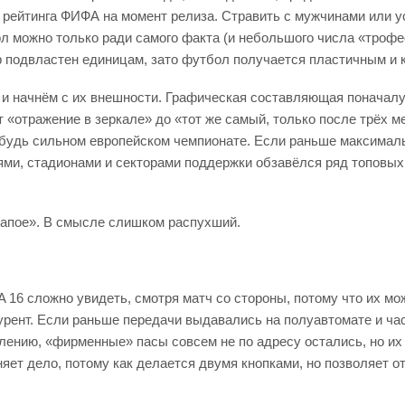
у рейтинга ФИФА на момент релиза. Стравить с мужчинами или у
л можно только ради самого факта (и небольшого числа «трофеев
р подвластен единицам, зато футбол получается пластичным и
 и начнём с их внешности. Графическая составляющая поначалу
т «отражение в зеркале» до «тот же самый, только после трёх 
нибудь сильном европейском чемпионате. Если раньше максимал
ями, стадионами и секторами поддержки обзавёлся ряд топовых 
в запое». В смысле слишком распухший.
A 16 сложно увидеть, смотря матч со стороны, потому что их 
курент. Если раньше передачи выдавались на полуавтомате и час
лению, «фирменные» пасы совсем не по адресу остались, но их
яет дело, потому как делается двумя кнопками, но позволяет о