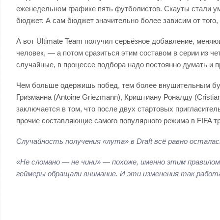
еженедельном графике пять футболистов. Скауты стали у
бюджет. А сам бюджет значительно более зависим от того,
А вот Ultimate Team получил серьёзное добавление, меня
человек, — а потом сразиться этим составом в серии из ч
случайные, в процессе подбора надо постоянно думать и пр
Чем больше одержишь побед, тем более внушительным буде
Гризманна (Antoine Griezmann), Криштиану Роналду (Cristia
заключается в том, что после двух стартовых пригласитель
прочие составляющие самого популярного режима в FIFA тр
Случайность получения «лута» в Draft всё равно осталас
«Не сломано — не чини» — похоже, именно этим правилом
геймеры обращали внимание. И эти изменения так рабо