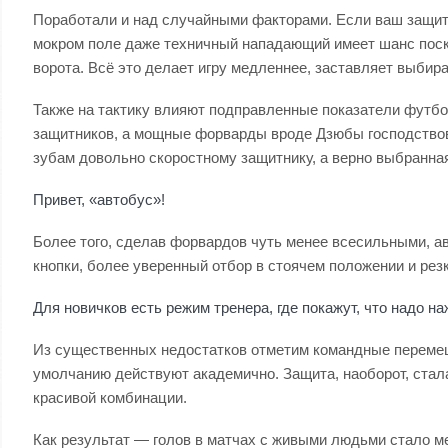
Поработали и над случайными факторами. Если ваш защитн
мокром поле даже техничный нападающий имеет шанс поско
ворота. Всё это делает игру медленнее, заставляет выбира
Также на тактику влияют подправленные показатели футбо
защитников, а мощные форварды вроде Дзюбы господствовал
зубам довольно скоростному защитнику, а верно выбранная
Привет, «автобус»!
Более того, сделав форвардов чуть менее всесильными, а
кнопки, более уверенный отбор в стоячем положении и рез
Для новичков есть режим тренера, где покажут, что надо на
Из существенных недостатков отметим командные перемеще
умолчанию действуют академично. Защита, наоборот, стал
красивой комбинации.
Как результат — голов в матчах с живыми людьми стало м