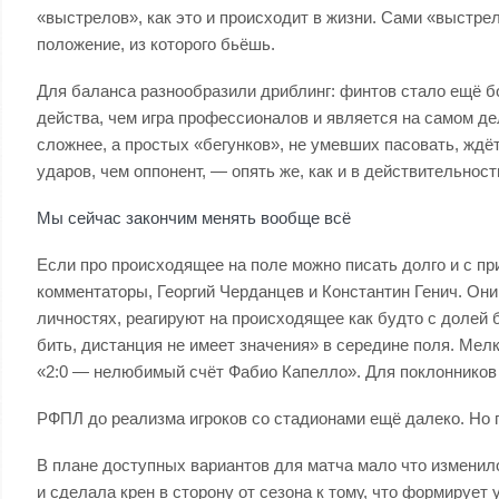
«выстрелов», как это и происходит в жизни. Сами «выстре
положение, из которого бьёшь.
Для баланса разнообразили дриблинг: финтов стало ещё бо
действа, чем игра профессионалов и является на самом дел
сложнее, а простых «бегунков», не умевших пасовать, ждё
ударов, чем оппонент, — опять же, как и в действительност
Мы сейчас закончим менять вообще всё
Если про происходящее на поле можно писать долго и с пр
комментаторы, Георгий Черданцев и Константин Генич. Они
личностях, реагируют на происходящее как будто с долей 
бить, дистанция не имеет значения» в середине поля. Мел
«2:0 — нелюбимый счёт Фабио Капелло». Для поклонников 
РФПЛ до реализма игроков со стадионами ещё далеко. Но 
В плане доступных вариантов для матча мало что изменило
и сделала крен в сторону от сезона к тому, что формируе