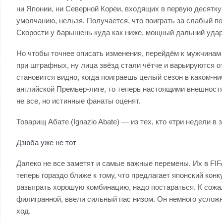
ни Японии, ни Северной Кореи, входящих в первую десятк
умолчанию, нельзя. Получается, что поиграть за слабый по
Скорости у барышень куда как ниже, мощный дальний уда
Но чтобы точнее описать изменения, перейдём к мужчинам
при штрафных, ну лица звёзд стали чётче и варьируются о
становится видно, когда поиграешь целый сезон в каком-
английской Премьер-лиге, то теперь настоящими внешност
не все, но истинные фанаты оценят.
Товарищ Абате (Ignazio Abate) — из тех, кто «три недели 
Дзюба уже не тот
Далеко не все заметят и самые важные перемены. Их в FIF
теперь гораздо ближе к тому, что предлагает японский кон
разыграть хорошую комбинацию, надо постараться. К сожа
филигранной, ввели сильный пас низом. Он немного усложн
ход.