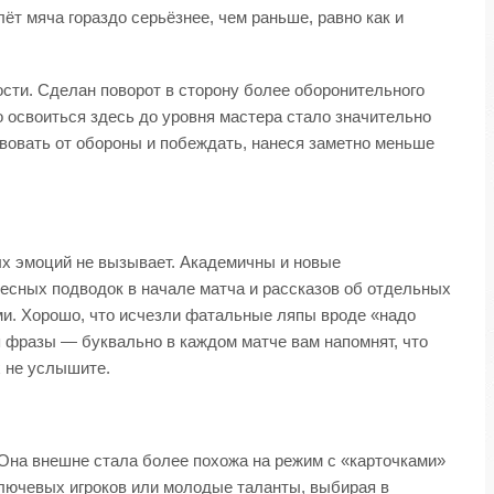
ёт мяча гораздо серьёзнее, чем раньше, равно как и
ости. Сделан поворот в сторону более оборонительного
но освоиться здесь до уровня мастера стало значительно
твовать от обороны и побеждать, нанеся заметно меньше
ных эмоций не вызывает. Академичны и новые
ресных подводок в начале матча и рассказов об отдельных
ами. Хорошо, что исчезли фатальные ляпы вроде «надо
я фразы — буквально в каждом матче вам напомнят, что
х не услышите.
. Она внешне стала более похожа на режим с «карточками»
 ключевых игроков или молодые таланты, выбирая в