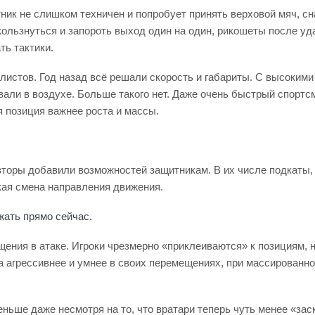
ик не слишком техничен и попробует принять верховой мяч, сн
льзнуться и запороть выход один на один, рикошеты после уд
ть тактики.
листов. Год назад всё решали скорость и габариты. С высокими
и в воздухе. Больше такого нет. Даже очень быстрый спортсмен
 позиция важнее роста и массы.
вторы добавили возможностей защитникам. В их числе подкаты
кая смена направления движения.
жать прямо сейчас.
ния в атаке. Игроки чрезмерно «приклеиваются» к позициям, 
а агрессивнее и умнее в своих перемещениях, при массированн
еньше даже несмотря на то, что вратари теперь чуть менее «за