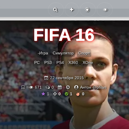
FIFA 16
-Игра
Симулятор
Спорт
PC
PS3
PS4
X360
XOne
22 сентября 2015
671
0
Антон @pfilan
1
0
1
0