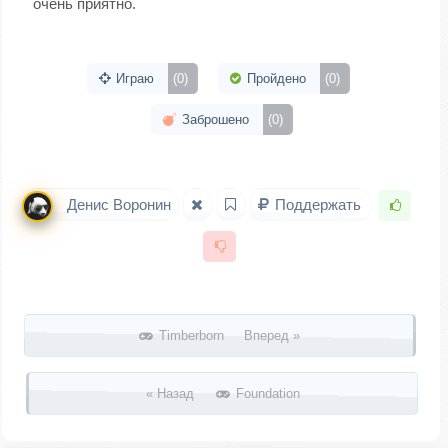
очень приятно.
Играю
(0)
Пройдено
(0)
Заброшено
(0)
Денис Воронин
Поддержать
Запись навигация
Timberborn Вперед »
« Назад
Foundation