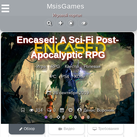
MsisGames
Игровой портал
Encased: A Sci-Fi Post-
Apocalyptic RPG
-Игра
RPG
Квесты
Ролевая
PC
PS4
XOne
26 сентября 2019
314
0
Денис Воронин
0
0
0
0
Обзор
Видео
Требования