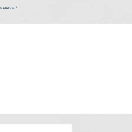
омечены
*