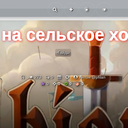
на сельское х
-Гайды
273
0
Антон @pfilan
0
0
0
0