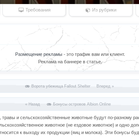
Требования
Из рубрики
Размещение рекламы
- это трафик вам или клиент.
Реклама на баннере в статье.
Ворота убежища Fallout Shelter Вперед »
« Назад
Бонусы островов Albion Online
, травы и сельскохозяйственные животные будут по-разному ра
сельскохозяйственное животное (не ездовое животное) и одно д
тносится к выходу их продукции (яиц и молока). Эти бонусы бу