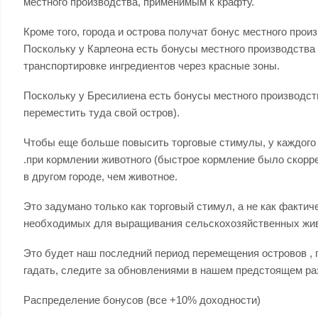
местного производства, применимым к крафту.
Кроме того, города и острова получат бонус местного прои
Поскольку у Карлеона есть бонусы местного производства п
транспортировке ингредиентов через красные зоны.
Поскольку у Бресилиена есть бонусы местного производств
переместить туда свой остров).
Чтобы еще больше повысить торговые стимулы, у каждого 
.при кормлении животного (быстрое кормление было скорре
в другом городе, чем животное.
Это задумано только как торговый стимул, а не как факти
необходимых для выращивания сельскохозяйственных живо
Это будет наш последний период перемещения островов , 
гадать, следите за обновлениями в нашем предстоящем ра
Распределение бонусов (все +10% доходности)