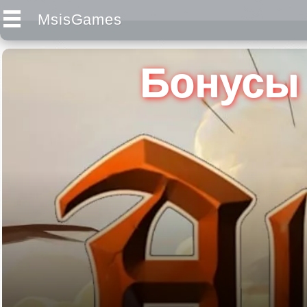
MsisGames
Бонусы 