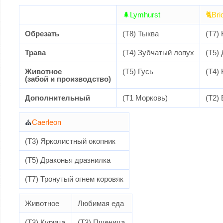
🌲Lymhurst
🐈Br
Обрезать
(T8) Тыква
(T7)
Трава
(T4) Зубчатый лопух
(T5)
Животное
(T5) Гусь
(T4) 
(забой и производство)
Дополнительный
(Т1 Морковь)
(T2)
⛪
Caerleon
(T3) Ярколистный окопник
(T5) Драконья дразнилка
(T7) Тронутый огнем коровяк
Животное
Любимая еда
(T3) Курица
(T3) Пшеница