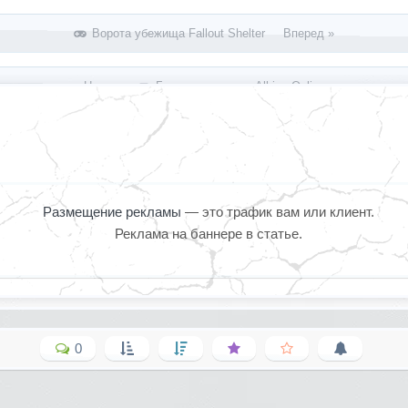
Ворота убежища Fallout Shelter Вперед »
« Назад
Бонусы островов Albion Online
Размещение рекламы
— это трафик вам или клиент.
Реклама на баннере в статье.
0