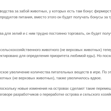
зводства за забой животных, у которых есть там бонус фермерст
родуктов питания, вместо этого он будет получать бонусы за т
а для зелий и с ним трудно постоянно торговать, он будет полу
сельскохозяйственного животного (не верховых животных) теп
ктировано для определения приоритета любимой еды). Но поско
ческое увеличение количества питательных веществ в игре. По 
тных (не верховых животных), также увеличилось вдвое.
поскольку новые изменения на островах сделают такие переме
зговоре разработчиков о переработке острова и сельского хоз