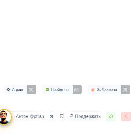
Играю
(0)
Пройдено
(0)
Заброшено
(0)
Антон @pfilan
Поддержать