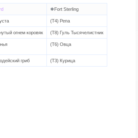
rd
❄
Fort Sterling
уста
(T4) Репа
онутый огнем коровяк
(T8) Гуль Тысячелистник
инья
(T6) Овца
родейский гриб
(T3) Курица