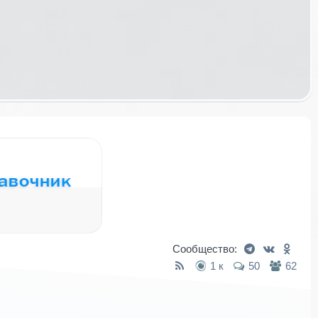
Сообщество:
1 к
50
62