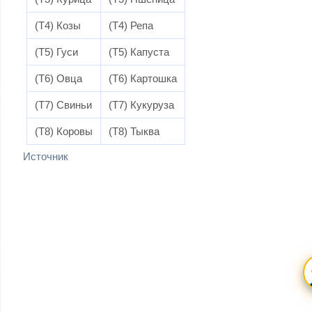
(T4) Козы
(T4) Репа
(T5) Гуси
(T5) Капуста
(T6) Овца
(T6) Картошка
(T7) Свиньи
(T7) Кукуруза
(T8) Коровы
(T8) Тыква
Источник