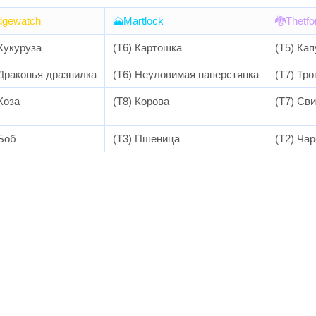
idgewatch
🗻Martlock
🐉Thetfo
 Кукуруза
(T6) Картошка
(T5) Кап
 Драконья дразнилка
(T6) Неуловимая наперстянка
(T7) Тр
Коза
(T8) Корова
(T7) Св
 Боб
(T3) Пшеница
(T2) Ча