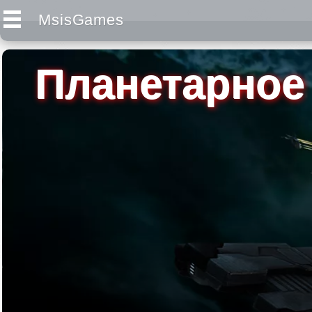
MsisGames
Планетарное