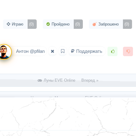
Играю
(0)
Пройдено
(0)
Заброшено
(0)
Антон @pfilan
Поддержать
Луны EVE Online Вперед »
« Назад
Миссии агентов EVE Online