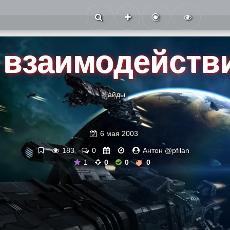
 взаимодействи
-Гайды
6 мая 2003
183
0
Антон @pfilan
1
0
0
0