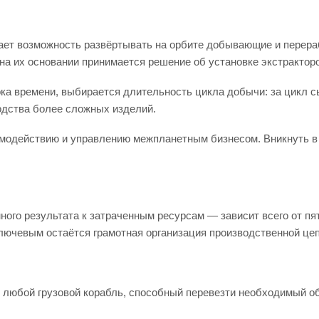
чает возможность развёртывать на орбите добывающие и перер
на их основании принимается решение об установке экстракторо
ока времени, выбирается длительность цикла добычи: за цикл с
одства более сложных изделий.
имодействию и управлению межпланетным бизнесом. Вникнуть 
го результата к затраченным ресурсам — зависит всего от пят
лючевым остаётся грамотная организация производственной цепо
любой грузовой корабль, способный перевезти необходимый об