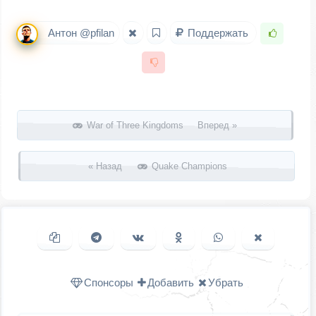
Антон @pfilan
Поддержать
Запись навигация
War of Three Kingdoms Вперед »
« Назад
Quake Champions
Копировать ссылку
Поделиться в Telegram
Поделиться ВКонтакте
Поделиться в
Поделиться в
Поделить
Одноклассниках
WhatsApp
в X (Twitter
Спонсоры
Добавить
Убрать