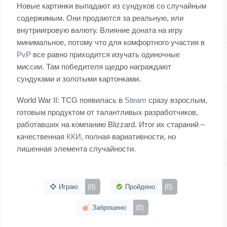
Новые картинки выпадают из сундуков со случайным
содержимым. Они продаются за реальную, или
внутриигровую валюту. Влияние доната на игру
минимальное, потому что для комфортного участия в
PvP
все равно приходится изучать одиночные
миссии. Там победителя щедро награждают
сундуками и золотыми картонками.
World War II: TCG появилась в
Steam
сразу взрослым,
готовым продуктом от талантливых разработчиков,
работавших на компанию Blizzard. Итог их стараний –
качественная
ККИ
, полная вариативности, но
лишенная элемента случайности.
Играю
(0)
Пройдено
(0)
Заброшено
(0)