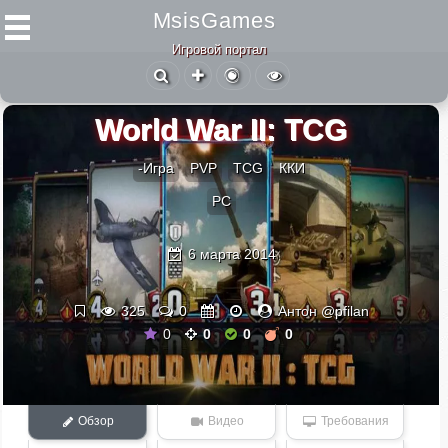
MsisGames
Игровой портал
World War II: TCG
-Игра
PVP
TCG
ККИ
PC
6 марта 2014
325
0
Антон @pfilan
0
0
0
0
Обзор
Видео
Требования