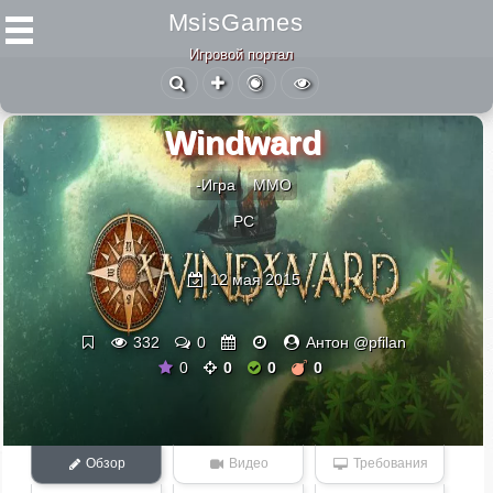
MsisGames
Игровой портал
Windward
-Игра
ММО
PC
12 мая 2015
332
0
Антон @pfilan
0
0
0
0
Обзор
Видео
Требования