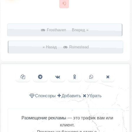
Запись навигация
Frosthaven Вперед »
« Назад
Romestead
Копировать ссылку
Поделиться в Telegram
Поделиться ВКонтакте
Поделиться в
Поделиться в
Поделить
Одноклассниках
WhatsApp
в X (Twitter
Спонсоры
Добавить
Убрать
Размещение рекламы
— это трафик вам или
клиент.
Реклама на баннере в статье.