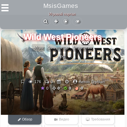
MsisGames
Игровой портал
Wild West Pioneers
-Игра
Симулятор
Стратегия
PC
176
0
Антон @pfilan
0
0
0
0
Обзор
Видео
Требования