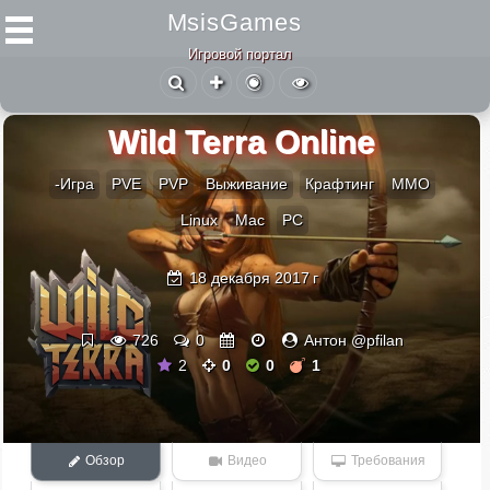
MsisGames
Игровой портал
Wild Terra Online
-Игра
PVE
PVP
Выживание
Крафтинг
ММО
Linux
Mac
PC
18 декабря 2017 г
726
0
Антон @pfilan
2
0
0
1
Обзор
Видео
Требования