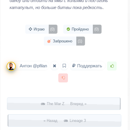
банду или отойти на ямы с кольями и под огонь
катапульт, но больше битвы пока редкость
.
Играю
(0)
Пройдено
(0)
Заброшено
(1)
Антон @pfilan
Поддержать
Запись навигация
The War Z Вперед »
« Назад
Lineage 3