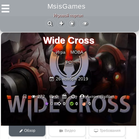
MsisGames
Игровой портал
Wide Cross
-Игра
MOBA
PC
26 ноября 2019
272
0
Антон @pfilan
0
0
0
0
Обзор
Видео
Требования