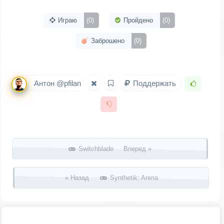
Играю
(0)
Пройдено
(0)
Заброшено
(0)
Антон @pfilan
Поддержать
Запись навигация
Switchblade Вперед »
« Назад
Synthetik: Arena