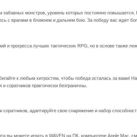
ам забавных монстров, уровень которых постоянно повышается.
сь с врагами в ближнем и дальнем бою. За победу вас ждет бог
 и прогресса лучших тактических RPG, но в основе также лежит
егайте к любым хитростям, чтобы победа осталась за вами! На
 и соратников практически безграничны.
и соратников, адаптируйте свое снаряжение и набор способност
нта вы можете играть в WAVEN на ПК, компьютере Apple Mac, с