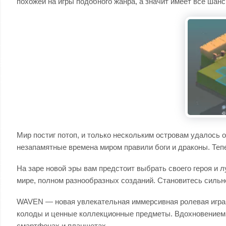
похожей на игры подобного жанра, а значит имеет все ша
Мир постиг потоп, и только нескольким островам удалось 
незапамятные времена миром правили боги и драконы. Теп
На заре новой эры вам предстоит выбрать своего героя и 
мире, полном разнообразных созданий. Становитесь сильн
WAVEN — новая увлекательная иммерсивная ролевая игра, 
колоды и ценные коллекционные предметы. Вдохновением д
смартфонах и планшетах.