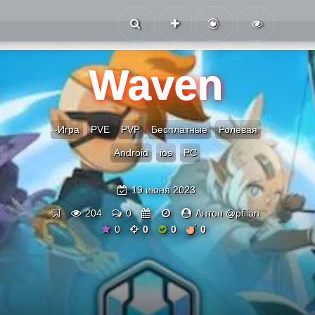
Waven
-Игра
PVE
PVP
Бесплатные
Ролевая
Android
ios
PC
19 июня 2023
204
0
Антон @pfilan
0
0
0
0