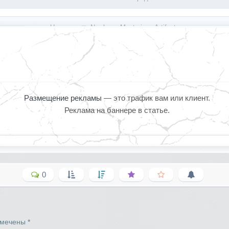
« Назад
Nowhere: Mysterious Artifacts
Размещение рекламы
— это трафик вам или клиент.
Реклама на баннере в статье.
0
омечены
*