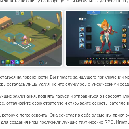
нсы занять свою нишу на поприще PC и мобильных устройств на 
остаться на поверхности. Вы играете за ищущего приключений 
ерь осталась лишь магия, но что случилось с мифическими соз
лучшие заклинания, поднять паруса и отправиться в невероятную
ее, оттачивайте свою стратегию и открывайте секреты затоплен
которую легко освоить. Она сочетает в себе элементы приключ
ля создания игры послужили лучшие тактические RPG. Играть 