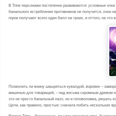
В Trine персонажи постепенно развиваются: условные очк
банального истребления противников не получится, очки 
герои получают всего один балл на троих, и оттого, на чт
Позволить ли воину швыряться кувалдой, воровке – замора
мишенью для товарищей, – над весьма скромным древом нав
это не просто банальный пазл, но и головоломка, решать 
Цели, как правило, простые: сначала побить нескольких вра
Вторая Trine – бесконечно, до слез красивая игра. Художн