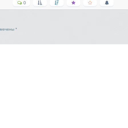
0
омечены
*