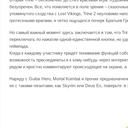
безупречен. Все, что появляется в поле зрения – сказочн
упомянутого сходства с Lost Vikings, Trine 2 неуловимо н
гротескными врагами, и четко ощущался почерк Братьев Гр
Но самый важный момент здесь заключается в том, что Trin
переключать по нажатии одной-единственной кнопки, но уд
геймпада.
Когда к каждому участнику придет понимание функций собст
возможность присоединиться к кому-нибудь через интернет,
рядом и яростно комментируют происходящее на экране, 
Наряду с Guitar Hero, Mortal Kombat и прочих предназначе
ее с такими гигантами, как Skyrim или Deus Ex, поверьте: