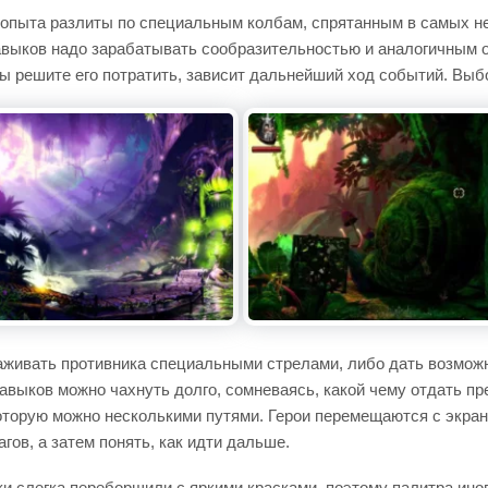
и опыта разлиты по специальным колбам, спрятанным в самых 
навыков надо зарабатывать сообразительностью и аналогичным 
о вы решите его потратить, зависит дальнейший ход событий. Выб
живать противника специальными стрелами, либо дать возможнос
ыков можно чахнуть долго, сомневаясь, какой чему отдать пред
которую можно несколькими путями. Герои перемещаются с экран
гов, а затем понять, как идти дальше.
ики слегка переборщили с яркими красками, поэтому палитра ино