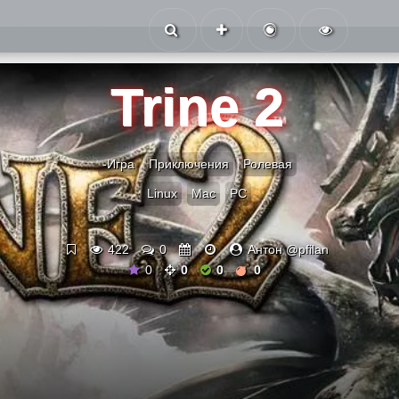
Trine 2
-Игра
Приключения
Ролевая
Linux
Mac
PC
422
0
Антон @pfilan
0
0
0
0