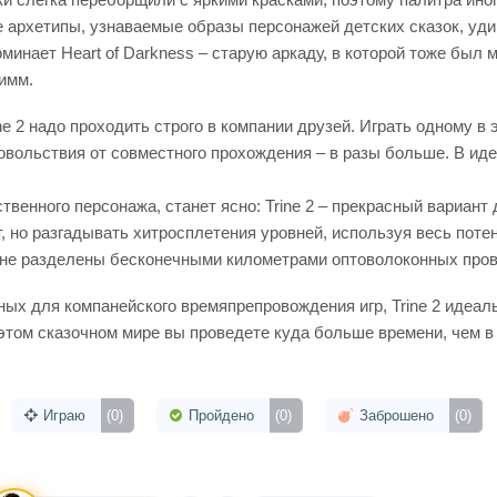
ые архетипы, узнаваемые образы персонажей детских сказок, у
апоминает Heart of Darkness – старую аркаду, в которой тоже б
имм.
e 2 надо проходить строго в компании друзей. Играть одному в 
овольствия от совместного прохождения – в разы больше. В иде
венного персонажа, станет ясно: Trine 2 – прекрасный вариант
 но разгадывать хитросплетения уровней, используя весь потен
а не разделены бесконечными километрами оптоволоконных пров
нных для компанейского времяпрепровождения игр, Trine 2 идеа
 в этом сказочном мире вы проведете куда больше времени, чем 
Играю
(0)
Пройдено
(0)
Заброшено
(0)