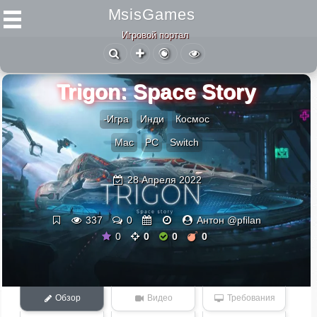
MsisGames
Игровой портал
Trigon: Space Story
-Игра
Инди
Космос
Mac
PC
Switch
28 Апреля 2022
337
0
Антон @pfilan
0
0
0
0
Обзор
Видео
Требования