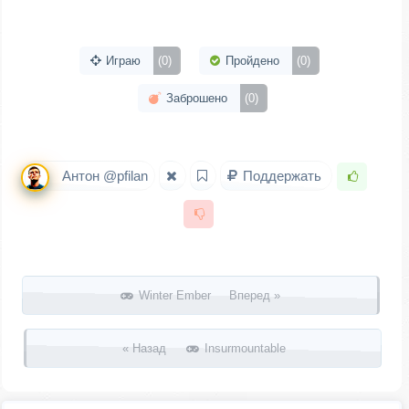
Играю
(0)
Пройдено
(0)
Заброшено
(0)
Антон @pfilan
Поддержать
Запись навигация
Winter Ember Вперед »
« Назад
Insurmountable