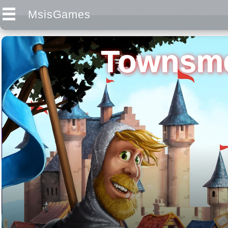
MsisGames
Townsme