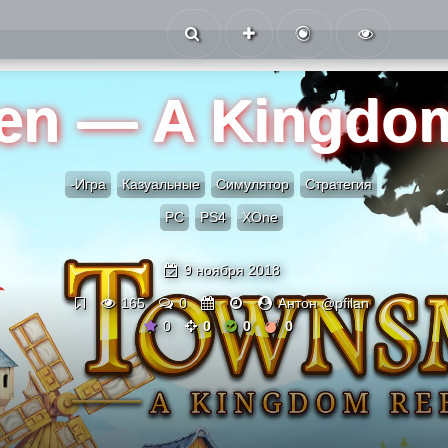
n — A Kingdom
-Игра
Казуальные
Симулятор
Стратегия
PC
PS4
XOne
9 ноября 2018
165
0
Антон @pfilan
0
0
0
0