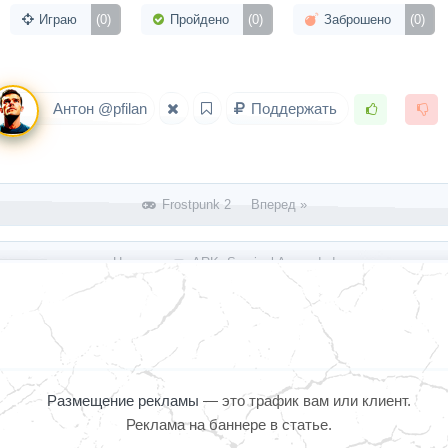
Играю
(0)
Пройдено
(0)
Заброшено
(0)
Антон @pfilan
Поддержать
Frоstpunk 2 Вперед »
« Назад
ARK: Survival Ascended
Размещение рекламы
— это трафик вам или клиент.
Реклама на баннере в статье.