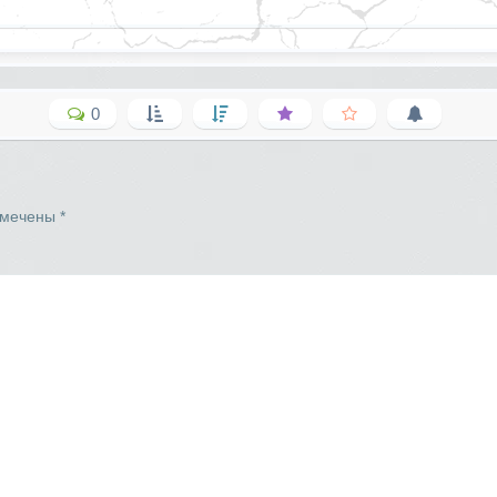
0
омечены
*