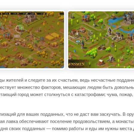
ды жителей и следите за их счастьем, ведь несчастные поддан
ществует множество факторов, мешающих людям быть довольным
ающий город может столкнуться с катастрофами; чума, пожар, о
лизаций для ваших подданных, что не даст вам заскучать. В о
ая лавка обеспечивают поселение продовольствием, а монастыр
 дня своих подданных — помимо работы и еды им нужны места д