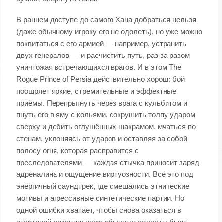
В раннем доступе до самого Хана добраться нельзя
(даже обычному игроку его не одолеть), но уже можно
поквитаться с его армией — например, устранить
двух генералов — и расчистить путь, раз за разом
уничтожая встречающихся врагов. И в этом The
Rogue Prince of Persia действительно хорош: бой
поощряет яркие, стремительные и эффектные
приёмы. Перепрыгнуть через врага с кульбитом и
пнуть его в яму с кольями, сокрушить толпу ударом
сверху и добить оглушённых шакрамом, мчаться по
стенам, уклоняясь от ударов и оставляя за собой
полосу огня, которая расправится с
преследователями — каждая стычка приносит заряд
адреналина и ощущение виртуозности. Всё это под
энергичный саундтрек, где смешались этнические
мотивы и агрессивные синтетические партии. Но
одной ошибки хватает, чтобы снова оказаться в
стартовой локации: даже обычные солдаты бьют