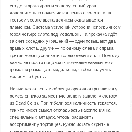
его до второго уровня за полученный урон
дополнительно начисляется немного золота, а на
третьем уровне арена целиком охватывается
пламенем. Система усилений устроена непривычно: у
героя четыре слота под медальоны, а прокачка идёт
за счёт соседних украшений — одни повышают два
правых слота, другие — по одному слева и справа,
третий может усиливать только левый и т. п. Поэтому
важно не просто подбирать полезные навыки, но и
грамотно размещать медальоны, чтобы получить
желаемые бусты.
Новые медальоны и образцы оружия открываются у
ремесленников за местную валюту (аналог «клеток»
из Dead Cells). При гибели вся наличность теряется,
так что имеет смысл откладывать накопления на
специальных алтарях. Чтобы расширить
ассортимент у торговцев, нужно искать скрытые
комнаты на локациях: там предстоит пройти сложное