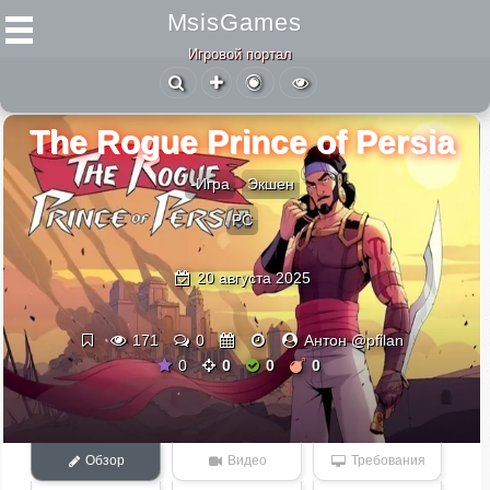
MsisGames
Игровой портал
The Rogue Prince of Persia
-Игра
Экшен
PC
20 августа 2025
171
0
Антон @pfilan
0
0
0
0
Обзор
Видео
Требования