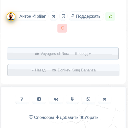
Антон @pfilan
Поддержать
Запись навигация
Voyagers of Nera Вперед »
« Назад
Donkey Kong Bananza
Копировать ссылку
Поделиться в Telegram
Поделиться ВКонтакте
Поделиться в
Поделиться в
Поделить
Одноклассниках
WhatsApp
в X (Twitter
Спонсоры
Добавить
Убрать