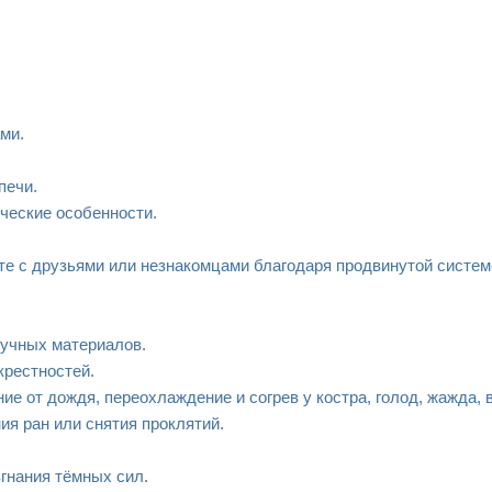
ми.
печи.
ческие особенности.
е с друзьями или незнакомцами благодаря продвинутой систем
ручных материалов.
крестностей.
е от дождя, переохлаждение и согрев у костра, голод, жажда, 
ия ран или снятия проклятий.
згнания тёмных сил.