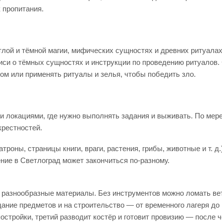
 пропитания.
тлой и тёмной магии, мифических сущностях и древних ритуалах
иси о тёмных сущностях и инструкции по проведению ритуалов. 
ом или применять ритуалы и зелья, чтобы победить зло.
 локациями, где нужно выполнять задания и выживать. По мере
крестностей.
атроны, страницы книги, враги, растения, грибы, животные и т. 
ие в Светлоград может закончиться по‑разному.
азнообразные материалы. Без инструментов можно ломать ветки
ание предметов и на строительство — от временного лагеря до
остройки, третий разводит костёр и готовит провизию — после 