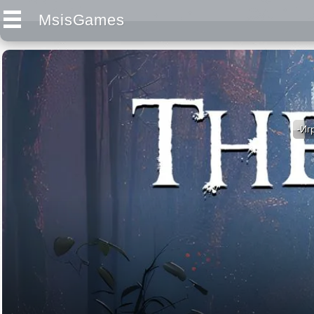
MsisGames
-Иг