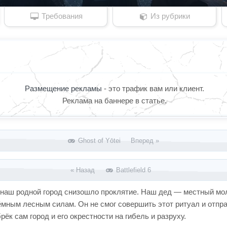
Требования
Из рубрики
Размещение рекламы
- это трафик вам или клиент.
Реклама на баннере в статье.
Ghost of Yōtei Вперед »
« Назад
Battlefield 6
 на наш родной город снизошло проклятие. Наш дед — местный м
ёмным лесным силам. Он не смог совершить этот ритуал и отпра
рёк сам город и его окрестности на гибель и разруху.