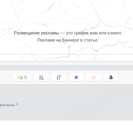
Размещение рекламы
— это трафик вам или клиент.
Реклама на баннере в статье.
0
омечены
*