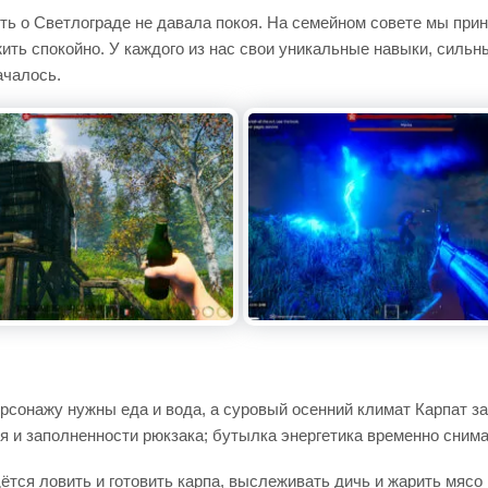
ь о Светлограде не давала покоя. На семейном совете мы приня
ить спокойно. У каждого из нас свои уникальные навыки, силь
ачалось.
рсонажу нужны еда и вода, а суровый осенний климат Карпат за
оя и заполненности рюкзака; бутылка энергетика временно сни
ётся ловить и готовить карпа, выслеживать дичь и жарить мясо н