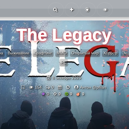
The Legacy
ра
Выживание
Крафтинг
ММО
Открытый мир
Хоррор
Эк
PC
8 октября 2025
154
0
Антон @pfilan
0
0
0
0