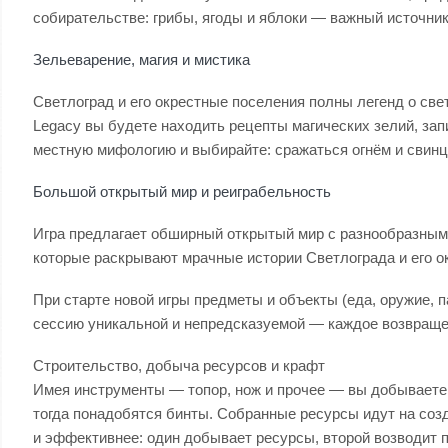
собирательстве: грибы, ягоды и яблоки — важный источник
Зельеварение, магия и мистика
Светлоград и его окрестные поселения полны легенд о све
Legacy вы будете находить рецепты магических зелий, зап
местную мифологию и выбирайте: сражаться огнём и свинц
Большой открытый мир и реиграбельность
Игра предлагает обширный открытый мир с разнообразными
которые раскрывают мрачные истории Светлограда и его о
При старте новой игры предметы и объекты (еда, оружие, п
сессию уникальной и непредсказуемой — каждое возвращен
Строительство, добыча ресурсов и крафт
Имея инструменты — топор, нож и прочее — вы добываете р
тогда понадобятся бинты. Собранные ресурсы идут на созд
и эффективнее: один добывает ресурсы, второй возводит п