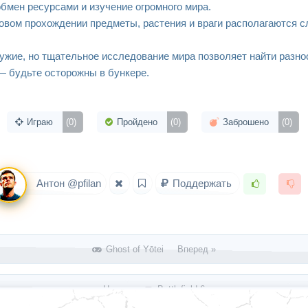
обмен ресурсами и изучение огромного мира.
новом прохождении предметы, растения и враги располагаются 
ружие, но тщательное исследование мира позволяет найти разн
— будьте осторожны в бункере.
Играю
(0)
Пройдено
(0)
Заброшено
(0)
Антон @pfilan
Поддержать
Ghost of Yōtei Вперед »
« Назад
Battlefield 6