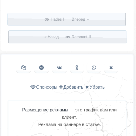
Запись навигация
Hades II Вперед »
« Назад
Remnant II
Копировать ссылку
Поделиться в Telegram
Поделиться ВКонтакте
Поделиться в
Поделиться в
Поделить
Одноклассниках
WhatsApp
в X (Twitter
Спонсоры
Добавить
Убрать
Размещение рекламы
— это трафик вам или
клиент.
Реклама на баннере в статье.