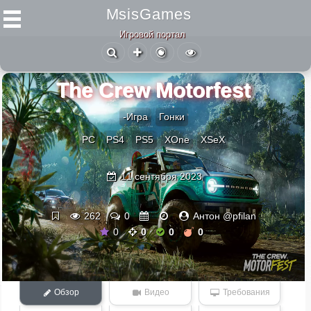
MsisGames
Игровой портал
The Crew Motorfest
-Игра
Гонки
PC
PS4
PS5
XOne
XSeX
11 сентября 2023
262
0
Антон @pfilan
0
0
0
0
Обзор
Видео
Требования