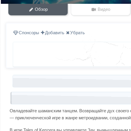
Обзор
Видео
Спонсоры
Добавить
Убрать
Запись навигация
Овладевайте шаманским танцем. Возвращайте дух своего о
— приключенческой игре в жанре метроидвании, созданной в
В игре Tales of Kenzera вы управляете Зау, вымышленным г