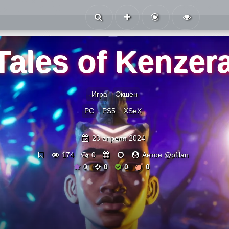
Tales of Kenzer
-Игра
Экшен
PC
PS5
XSeX
23 апреля 2024
174
0
Антон @pfilan
0
0
0
0