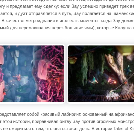
нгу и предлагает ему сделку: если Зау успешно приведет трех в
шается, и дуэт отправляется в путь, Зау полагается на шамански
В качестве метроидвании в игре есть моменты, когда Зау долж
емый для перемахивания через большие ямы), которые Калунга 
 представляет собой красивый лабиринт, основанный на африканс
этой истории, приравнивая битву Зау против огромных монстр
 ее смириться с тем, что она оставит дочь. В истории Tales of