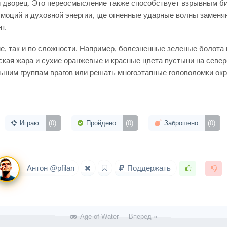
й дворец. Это переосмысление также способствует взрывным би
моций и духовной энергии, где огненные ударные волны замен
т.
ме, так и по сложности. Например, болезненные зеленые болота
еская жара и сухие оранжевые и красные цвета пустыни на сев
ьшим группам врагов или решать многоэтапные головоломки ок
Играю
(0)
Пройдено
(0)
Заброшено
(0)
Антон @pfilan
Поддержать
Age of Water Вперед »