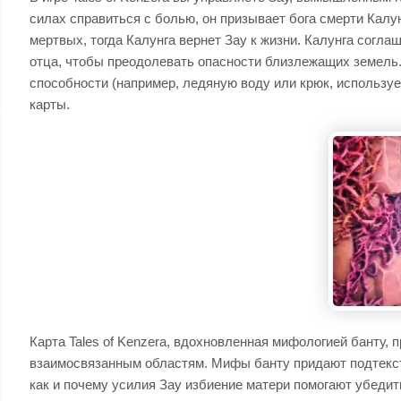
силах справиться с болью, он призывает бога смерти Калу
мертвых, тогда Калунга вернет Зау к жизни. Калунга согла
отца, чтобы преодолевать опасности близлежащих земель. 
способности (например, ледяную воду или крюк, использу
карты.
Карта Tales of Kenzera, вдохновленная мифологией банту,
взаимосвязанным областям. Мифы банту придают подтекст 
как и почему усилия Зау избиение матери помогают убедить