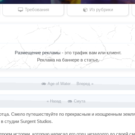
Требования
Из рубрики
Размещение рекламы
- это трафик вам или клиент.
Реклама на баннере в статье.
Age of Water Вперед »
« Назад
Смута
тца. Смело путешествуйте по прекрасным и изощренным землям 
 студии Surgent Studios.
ероем истории, которую написал его отец незадолго до своей см