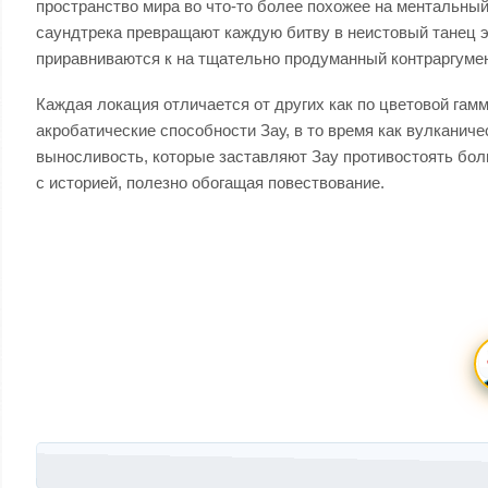
пространство мира во что-то более похожее на ментальны
саундтрека превращают каждую битву в неистовый танец э
приравниваются к на тщательно продуманный контраргумен
Каждая локация отличается от других как по цветовой гам
акробатические способности Зау, в то время как вулканич
выносливость, которые заставляют Зау противостоять бол
с историей, полезно обогащая повествование.
Запись навигация