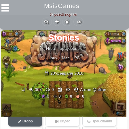
MsisGames
Игровой портал
Stonies
-Игра
Браузерные
Linux
Mac
PC
20 февраля 2018
308
0
Антон @pfilan
0
0
0
0
Обзор
Видео
Требования