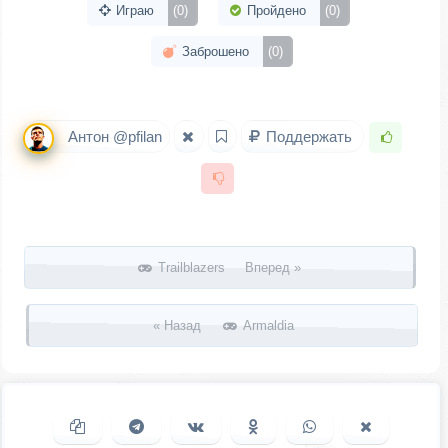
Играю
(0)
Пройдено
(0)
Заброшено
(0)
Антон @pfilan
Поддержать
Запись навигация
Trailblazers Вперед »
« Назад
Armaldia
Копировать ссылку
Поделиться в Telegram
Поделиться ВКонтакте
Поделиться в
Поделиться в
Поделить