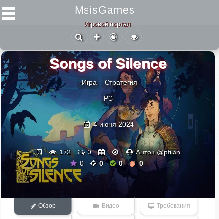
MsisGames
Игровой портал
Songs of Silence
-Игра
Стратегия
PC
4 июня 2024
172
0
Антон @pfilan
0
0
0
0
Обзор
Видео
Требования