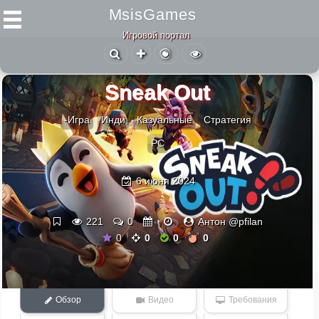
MsisGames
Игровой портал
Sneak Out
-Игра
Инди
Казуальные
Стратегия
PC
6 июня 2024
221
0
Антон @pfilan
0
0
0
0
Обзор
Видео
Требования