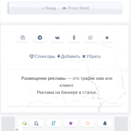
« Назад
Prime World
Копировать ссылку
Поделиться в Telegram
Поделиться ВКонтакте
Поделиться в
Поделиться в
Поделить
Одноклассниках
WhatsApp
в X (Twitter
Спонсоры
Добавить
Убрать
Размещение рекламы
— это трафик вам или
клиент.
Реклама на баннере в статье.
0