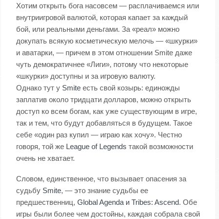
Хотим открыть бога насовсем — расплачиваемся или
внутриигровой валютой, которая капает за каждый
бой, или реальными деньгами. За «реал» можно
докупать всякую косметическую мелочь — «шкурки»
и аватарки, — причем в этом отношении Smite даже
чуть демократичнее «Лиги», потому что некоторые
«шкурки» доступны и за игровую валюту.
Однако тут у
Smite
есть свой козырь: единожды
заплатив около тридцати долларов, можно открыть
доступ ко всем богам, как уже существующим в игре,
так и тем, что будут добавляться в будущем. Такое
себе «один раз купил — играю как хочу». Честно
говоря, той же
League of Legends
такой возможности
очень не хватает.
Словом, единственное, что вызывает опасения за
судьбу
Smite
, — это знание судьбы ее
предшественниц,
Global Agenda и Tribes: Ascend
. Обе
игры были более чем достойны, каждая собрала свой