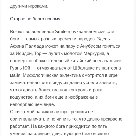
другими игроками.
Старое во благо новому
Воюют во вселенной
Smite
в буквальном смысле
боги — самых разных времен и народов. Здесь
Афина Паллада может на пару с Анубисом гоняться
за Исидой, Тор — лупить молотом Меркурия, а
посмертно обожествленный китайский военачальник
Гуань Юй — отмахиваться от Шбаланке из пантеона
майя. Мифологическая эклектика смотрится в игре
замечательно, хотя индусы давно успели заявить,
что отдавать божества под контроль игрока —
кощунство, а их боги еще и изображены в
неподобающем виде.
С системой навыков авторы решили не
оригинальничать и не чинить то, что давно прекрасно
работает. На каждого бога приходится по пять
умений: пассивное, действующее безо всякого