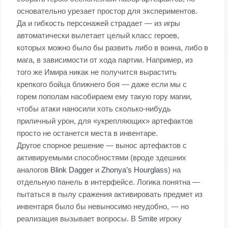
основательно урезает простор для экспериментов.
Да и гибкость персонажей страдает — из игры
автоматически вылетает целый класс героев,
которых можно было бы развить либо в воина, либо в
мага, в зависимости от хода партии. Например, из
того же Имира никак не получится вырастить
крепкого бойца ближнего боя — даже если мы с
горем пополам насобираем ему такую гору магии,
чтобы атаки наносили хоть сколько-нибудь
приличный урон, для «укрепляющих» артефактов
просто не останется места в инвентаре.
Другое спорное решение — вынос артефактов с
активируемыми способностями (вроде здешних
аналогов
Blink Dagger
и
Zhonya’s Hourglass
) на
отдельную панель в интерфейсе. Логика понятна —
пытаться в пылу сражения активировать предмет из
инвентаря было бы невыносимо неудобно, — но
реализация вызывает вопросы. В
Smite
игроку