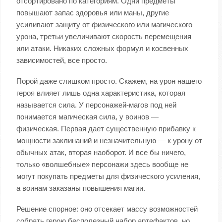
отсортировано по категориям. Одни предметы
повышают запас здоровья или маны, другие
усиливают защиту от физического или магического
урона, третьи увеличивают скорость перемещения
или атаки. Никаких сложных формул и косвенных
зависимостей, все просто.
Порой даже слишком просто. Скажем, на урон нашего
героя влияет лишь одна характеристика, которая
называется сила. У персонажей-магов под ней
понимается магическая сила, у воинов —
физическая. Первая дает существенную прибавку к
мощности заклинаний и незначительную — к урону от
обычных атак, вторая наоборот. И все бы ничего,
только «волшебные» персонажи здесь вообще не
могут покупать предметы для физического усиления,
а воинам заказаны повышения магии.
Решение спорное: оно отсекает массу возможностей
собрать герою бесполезный набор артефактов, но