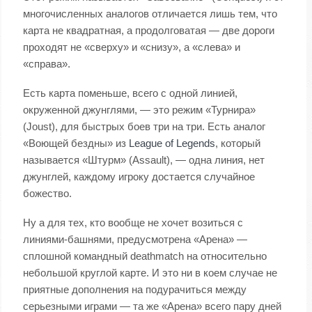
многочисленных аналогов отличается лишь тем, что
карта не квадратная, а продолговатая — две дороги
проходят не «сверху» и «снизу», а «слева» и
«справа».
Есть карта поменьше, всего с одной линией,
окруженной джунглями, — это режим «Турнира»
(Joust), для быстрых боев три на три. Есть аналог
«Воющей бездны» из
League of Legends
, который
называется «Штурм» (Assault), — одна линия, нет
джунглей, каждому игроку достается случайное
божество.
Ну а для тех, кто вообще не хочет возиться с
линиями-башнями, предусмотрена «Арена» —
сплошной командный deathmatch на относительно
небольшой круглой карте. И это ни в коем случае не
приятные дополнения на подурачиться между
серьезными играми — та же «Арена» всего пару дней