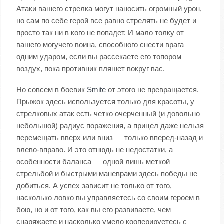
Атаки вашего стрелка могут наносить огромный урон,
но сам по себе герой все равно стрелять не будет и
просто так ни в кого не попадет. И мало толку от
вашего могучего воина, способного снести врага
одним ударом, если вы рассекаете его топором
воздух, пока противник пляшет вокруг вас.
Но совсем в боевик
Smite
от этого не превращается.
Прыжок здесь используется только для красоты, у
стрелковых атак есть четко очерченный (и довольно
небольшой) радиус поражения, а прицел даже нельзя
перемещать вверх или вниз — только вперед-назад и
влево-вправо. И это отнюдь не недостатки, а
особенности баланса — одной лишь меткой
стрельбой и быстрыми маневрами здесь победы не
добиться. А успех зависит не только от того,
насколько ловко вы управляетесь со своим героем в
бою, но и от того, как вы его развиваете, чем
снаряжаете и насколько умело кооперируетесь с