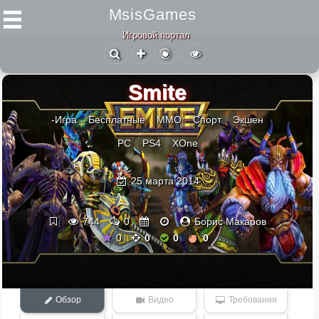
MsisGames
Игровой портал
Smite
-Игра
Бесплатные
ММО
Спорт
Экшен
PC
PS4
XOne
25 марта 2014
744
0
Борис Макаров
0
0
0
0
Обзор
Видео
Требования