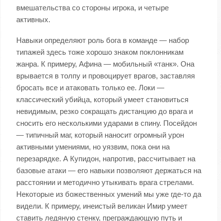
вмешательства со стороны игрока, и четыре
активных.
Навыки определяют роль бога в команде — набор
типажей здесь тоже хорошо знаком поклонникам
жанра. К примеру, Афина — мобильный «танк». Она
врывается в толпу и провоцирует врагов, заставляя
бросать все и атаковать только ее. Локи —
классический убийца, который умеет становиться
невидимым, резко сокращать дистанцию до врага и
сносить его несколькими ударами в спину. Посейдон
— типичный маг, который наносит огромный урон
активными умениями, но уязвим, пока они на
перезарядке. А Купидон, напротив, рассчитывает на
базовые атаки — его навыки позволяют держаться на
расстоянии и методично утыкивать врага стрелами.
Некоторые из божественных умений мы уже где-то да
видели. К примеру, инеистый великан Имир умеет
ставить ледяную стенку, преграждающую путь и