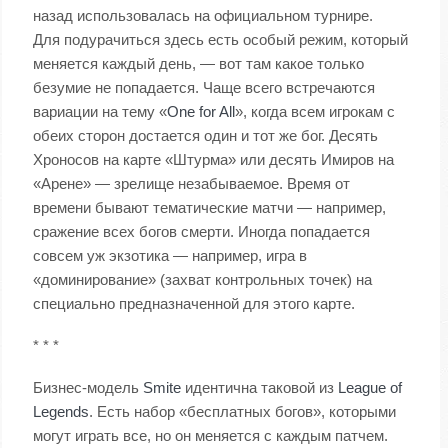
назад использовалась на официальном турнире.
Для подурачиться здесь есть особый режим, который
меняется каждый день, — вот там какое только
безумие не попадается. Чаще всего встречаются
вариации на тему «
One for All
», когда всем игрокам с
обеих сторон достается один и тот же бог. Десять
Хроносов на карте «Штурма» или десять Имиров на
«Арене» — зрелище незабываемое. Время от
времени бывают тематические матчи — например,
сражение всех богов смерти. Иногда попадается
совсем уж экзотика — например, игра в
«доминирование» (захват контрольных точек) на
специально предназначенной для этого карте.
* * *
Бизнес-модель
Smite
идентична таковой из
League of
Legends
. Есть набор «бесплатных богов», которыми
могут играть все, но он меняется с каждым патчем.