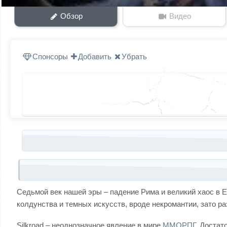
Обзор
Видео
Спонсоры
Добавить
Убрать
Запись навигация
Седьмой век нашей эры – падение Рима и великий хаос в 
колдунства и темных искусств, вроде некромантии, зато 
Silkroad – неоднозначное явление в мире
ММОРПГ
. Достат