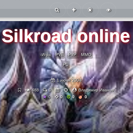
Silkroad online
-Игра
PVE
PVP
ММО
PC
1 июня 2004
488
0
Владимир Иванов
0
0
0
0