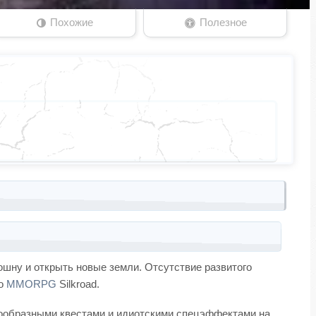
Похожие
Полезное
шну и открыть новые земли. Отсутствие развитого
то
MMORPG
Silkroad.
днообразными квестами и идиотскими спецэффектами на