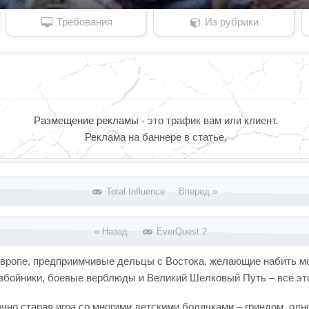
Требования
Из рубрики
Размещение рекламы
- это трафик вам или клиент.
Реклама на баннере в статье.
Total Influence Вперед »
« Назад
EverQuest 2
Европе, предприимчивые дельцы с Востока, желающие набить мо
разбойники, боевые верблюды и Великий Шелковый Путь – все э
очно старая игра со многими детскими болячками – гриндом, о