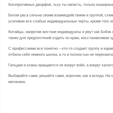
богопротивных дворфов, тьху ты напасть, только кошерные
Белая раса сильна своим взаимодействием и группой, схем
усиливая все слабые индивидуальные черты, кроме того з
Китайцы, напротив жесткие индивидуалы и рвут как Бобик г
также для предпочтений ходить по краю, восстанавливая 
С профессиями все понятно – кто-то создает группу и кара
отбила себе немного шелка, а то и полностью не перехват
Гильдии и кланы вращаются не вокруг войн, а вокруг халат
Выбирайте сами, решайте сами, впрочем, как и всегда. На 
механика.