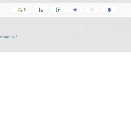
0
омечены
*