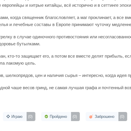
 европейцы и хитрые китайцы, всё исторично и в сеттинге эпохи
ами, когда священник благословляет, а маг проклинает, а все в
елья и лечебные составы в Европе принимают чуточку медленне
релку в случае одиночного противостояния или несогласованнос
здоровье бутылками.
ван, кто-то защищает его, а потом все вместе делят прибыль, е
ила лакомую цель.
ов, шелкопрядов, цен и наличия сырья – интересно, когда идея 
одной чаше весов гринд, не самая лучшая графа и почтенный во
Играю
(0)
Пройдено
(0)
Заброшено
(0)