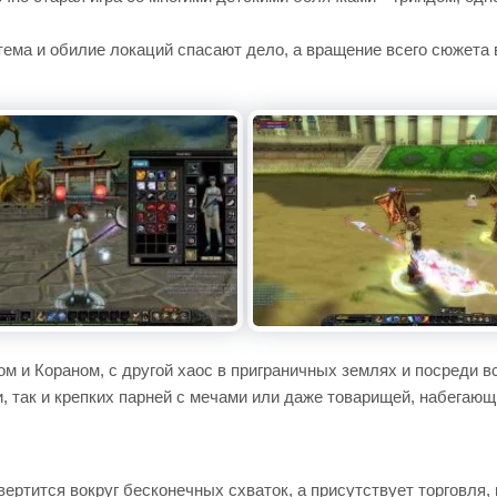
тема и обилие локаций спасают дело, а вращение всего сюжета в
 и Кораном, с другой хаос в приграничных землях и посреди вс
, так и крепких парней с мечами или даже товарищей, набегающ
вертится вокруг бесконечных схваток, а присутствует торговл