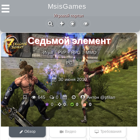
MsisGames
Игровой портал
Седьмой элемент
-Игра
PVP
RPG
ММО
PC
30 июня 2010
645
0
Антон @pfilan
0
0
0
0
Обзор
Видео
Требования