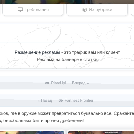
Требования
Из рубрики
Размещение рекламы
- это трафик вам или клиент.
Реклама на баннере в статье.
PlateUp! Вперед »
« Назад
Farthest Frontier
оков, где в оружие может превратиться буквально все. Сражай
в, бейсбольных бит и прочей дребедени!