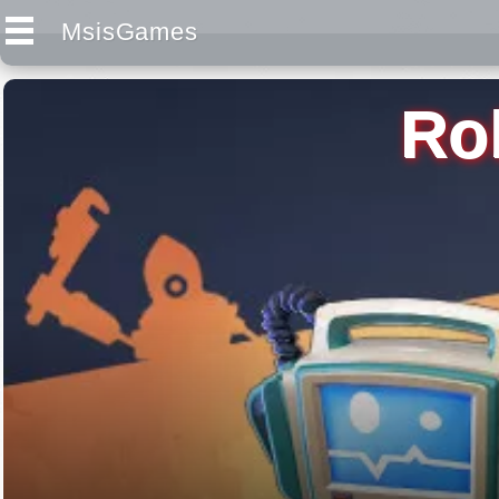
MsisGames
Ro