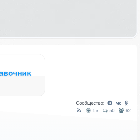
Сообщество:
1 к
50
62