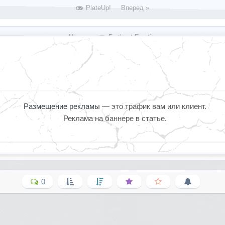
PlateUp! Вперед »
« Назад
Farthest Frontier
Размещение рекламы
— это трафик вам или клиент.
Реклама на баннере в статье.
0