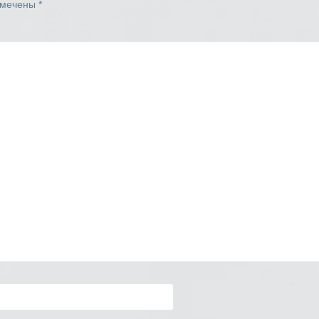
омечены
*