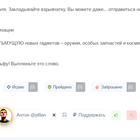
я. Закладывайте взрывчатку. Вы можете даже... отправиться н
изации
ТЬМУЩУЮ новых гаджетов – оружия, особых запчастей и косми
Тьфу! Выплюньте это слово.
Играю
(0)
Пройдено
(0)
Заброшено
(0)
Антон @pfilan
Поддержать