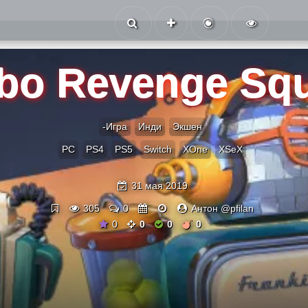
bo Revenge Sq
-Игра
Инди
Экшен
PC
PS4
PS5
Switch
XOne
XSeX
31 мая 2019
305
0
Антон @pfilan
0
0
0
0