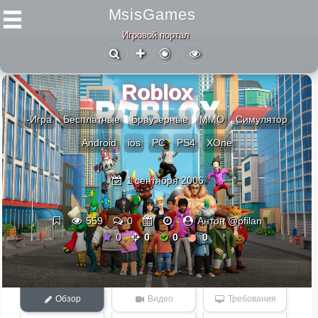
MsisGames
Игровой портал
Roblox
-Игра
Бесплатные
Браузерные
ММО
Симулятор
Android
ios
PC
PS4
XOne
1 сентября 2006
559
0
Антон @pfilan
0
0
0
0
Обзор
Видео
Требования