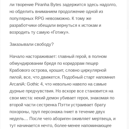
ли творение Piranha Bytes задержится здесь надолго,
но обделить вниманием продолжение одной из
популярных RPG невозможно. К тому же
разработчики обещали вернуться к истокам и
возродить ту самую «Готику».
Заказывали свободу?
Начало настораживает: главный герой, в полном
обмундировании бредя по коридорам пещер
Крабового острова, крошит, словно циркулярной
пилой, все, что движется. Подобный старт напомнил
ArcaniA: Gothic 4, что невольно навело на самые
дурные предчувствия. Но вскоре все становится на
свои места: некий демон убивает героя, знакомая по
второй части сестренка Пэтти устраивает брату
похороны, труп персонажа гниет в течение двух
недель… После чего абориген оживляет мертвеца, и
тут начинается нечто, более-менее напоминающее