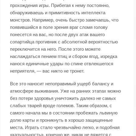
прохождения игры. Прибегая к нему постоянно,
обнаруживаешь и примитивность интеллекта
монстров. Например, очень быстро замечаешь, что
появившийся в поле зрения враг сломя голову
понесется на вас, но после двух атак вашего
сопартийца противник с абсолютной вероятностью
переключится на него. После этого можете
наслаждаться пением птиц и сбором ягод, изредка
нанося единичные удары по спине отвлекшегося
неприятеля, — вас никто не тронет.
Все это наносит непоправимый ущерб балансу и
атмосфере выживания. Уже на ранних этапах можно
без потери здоровья уничтожить далеко не самых
слабых тварей вроде големов. Таким образом, с
самого начала мы в состоянии пробежать львиную
долю карты и проникнуть в хорошо защищенные
места. Играть стало чрезвычайно легко, и подобная
«казуальность», конечно же, никак не вяжется с