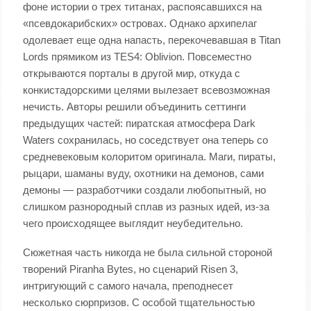
фоне истории о трех титанах, распоясавшихся на
«псевдокарибских» островах. Однако архипелаг
одолевает еще одна напасть, перекочевавшая в Titan
Lords прямиком из TES4: Oblivion. Повсеместно
открываются порталы в другой мир, откуда с
конкистадорскими целями вылезает всевозможная
нечисть. Авторы решили объединить сеттинги
предыдущих частей: пиратская атмосфера Dark
Waters сохранилась, но соседствует она теперь со
средневековым колоритом оригинала. Маги, пираты,
рыцари, шаманы вуду, охотники на демонов, сами
демоны — разработчики создали любопытный, но
слишком разнородный сплав из разных идей, из-за
чего происходящее выглядит неубедительно.
Сюжетная часть никогда не была сильной стороной
творений Piranha Bytes, но сценарий Risen 3,
интригующий с самого начала, преподнесет
несколько сюрпризов. С особой тщательностью