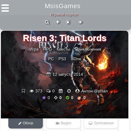
MsisGames
Игровой портал
Risen 3: Titan Lords
-Игра
RPG
Квесты
Приключения
PC
PS3
XOne
12 августа 2014
373
0
Антон @pfilan
0
0
0
0
Обзор
Видео
Требования