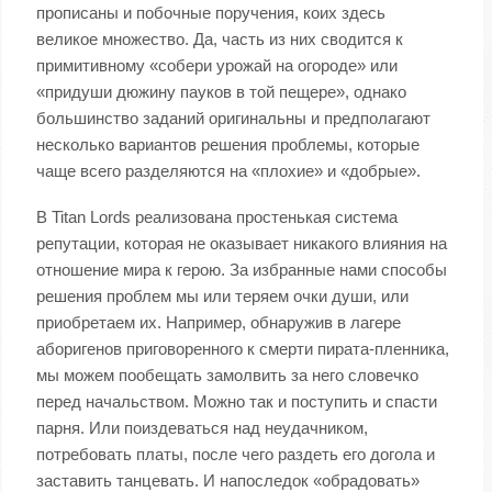
прописаны и побочные поручения, коих здесь
великое множество. Да, часть из них сводится к
примитивному «собери урожай на огороде» или
«придуши дюжину пауков в той пещере», однако
большинство заданий оригинальны и предполагают
несколько вариантов решения проблемы, которые
чаще всего разделяются на «плохие» и «добрые».
В Titan Lords реализована простенькая система
репутации, которая не оказывает никакого влияния на
отношение мира к герою. За избранные нами способы
решения проблем мы или теряем очки души, или
приобретаем их. Например, обнаружив в лагере
аборигенов приговоренного к смерти пирата-пленника,
мы можем пообещать замолвить за него словечко
перед начальством. Можно так и поступить и спасти
парня. Или поиздеваться над неудачником,
потребовать платы, после чего раздеть его догола и
заставить танцевать. И напоследок «обрадовать»