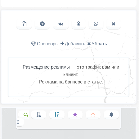
Копировать ссылку
Поделиться в Telegram
Поделиться ВКонтакте
Поделиться в
Поделиться в
Поделить
Одноклассниках
WhatsApp
в X (Twitter
Спонсоры
Добавить
Убрать
Размещение рекламы
— это трафик вам или
клиент.
Реклама на баннере в статье.
0