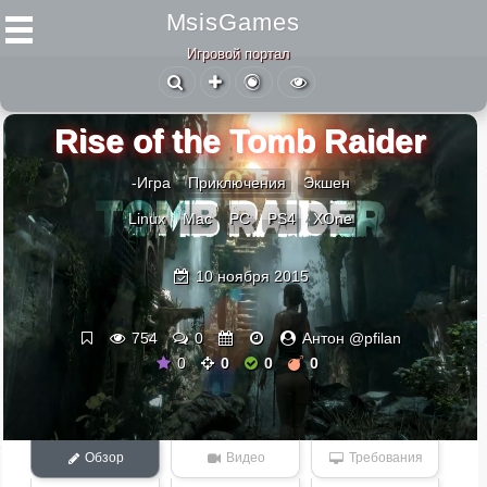
MsisGames
Игровой портал
Rise of the Tomb Raider
-Игра
Приключения
Экшен
Linux
Mac
PC
PS4
XOne
10 ноября 2015
754
0
Антон @pfilan
0
0
0
0
Обзор
Видео
Требования