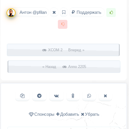
Антон @pfilan
Поддержать
Запись навигация
XCOM 2 Вперед »
« Назад
Anno 2205
Копировать ссылку
Поделиться в Telegram
Поделиться ВКонтакте
Поделиться в
Поделиться в
Поделить
Одноклассниках
WhatsApp
в X (Twitter
Спонсоры
Добавить
Убрать