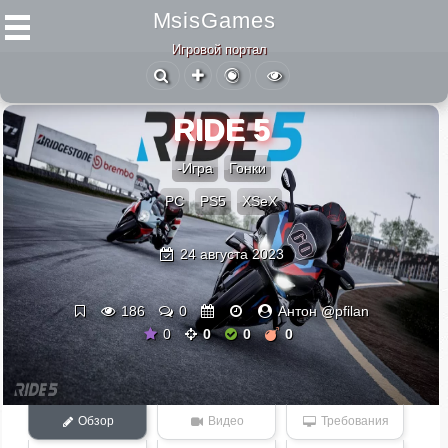
MsisGames
Игровой портал
RIDE 5
-Игра
Гонки
PC
PS5
XSeX
24 августа 2023
186
0
Антон @pfilan
0
0
0
0
Обзор
Видео
Требования