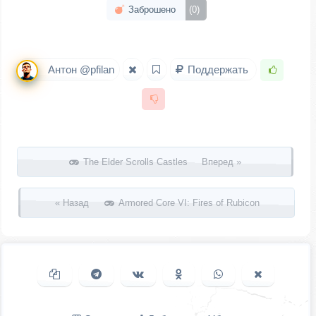
Заброшено
(0)
Антон @pfilan
Поддержать
Запись навигация
The Elder Scrolls Castles Вперед »
« Назад
Armored Core VI: Fires of Rubicon
Копировать ссылку
Поделиться в Telegram
Поделиться ВКонтакте
Поделиться в
Поделиться в
Поделить
Одноклассниках
WhatsApp
в X (Twitter