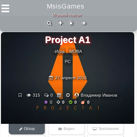
MsisGames
Игровой портал
Project A1
-Игра
MOBA
PC
27 апреля 2016
315
0
Владимир Иванов
0
0
0
0
Обзор
Видео
Требования