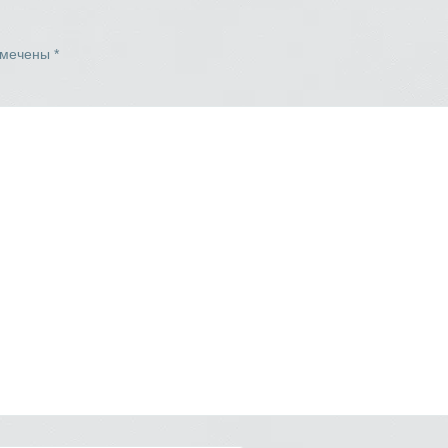
омечены
*