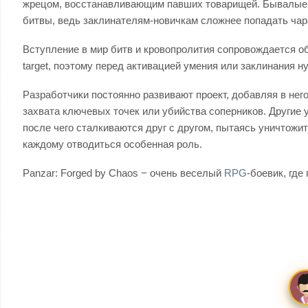
жрецом, восстанавливающим павших товарищей. Бывалые иг
битвы, ведь заклинателям-новичкам сложнее попадать чар
Вступление в мир битв и кровопролития сопровождается о
target, поэтому перед активацией умения или заклинания н
Разработчики постоянно развивают проект, добавляя в нег
захвата ключевых точек или убийства соперников. Другие
после чего сталкиваются друг с другом, пытаясь уничтожи
каждому отводиться особенная роль.
Panzar: Forged by Chaos − очень веселый
RPG
-боевик, где