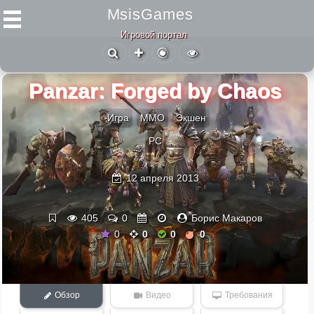
MsisGames
Игровой портал
Panzar: Forged by Chaos
-Игра
ММО
Экшен
PC
12 апреля 2013
405
0
Борис Макаров
0
0
0
0
Обзор
Видео
Требования