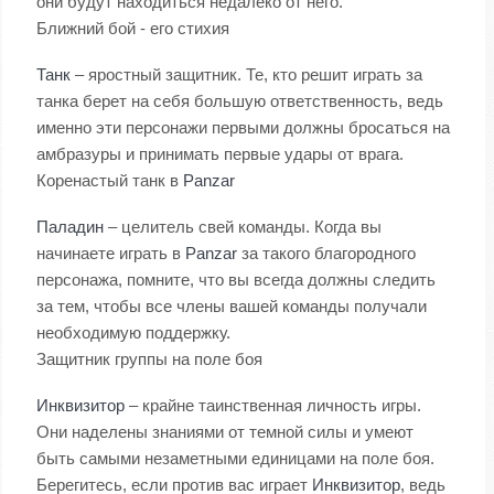
они будут находиться недалеко от него.
Ближний бой - его стихия
Танк
– яростный защитник. Те, кто решит играть за
танка берет на себя большую ответственность, ведь
именно эти персонажи первыми должны бросаться на
амбразуры и принимать первые удары от врага.
Коренастый танк в
Panzar
Паладин
– целитель свей команды. Когда вы
начинаете играть в
Panzar
за такого благородного
персонажа, помните, что вы всегда должны следить
за тем, чтобы все члены вашей команды получали
необходимую поддержку.
Защитник группы на поле боя
Инквизитор
– крайне таинственная личность игры.
Они наделены знаниями от темной силы и умеют
быть самыми незаметными единицами на поле боя.
Берегитесь, если против вас играет
Инквизитор
, ведь