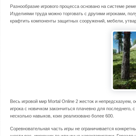
Разнообразие игрового процесса основано на системе реме
Изделиями труда можно торговать с другими игроками, по
крафтить компоненты защитных сооружений, мебели, утвари
Весь игровой мир Mortal Online 2 жесток и непредсказуем,
игрока с новичком закончиться плачевно для последнего, 
несколько навыков, коих реализовано более 600.
Соревновательная часть игры не ограничивается конкретны
шести рас, имеющих те или иные характеристики. Гораздо 