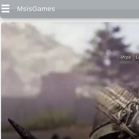
MsisGames
-Игра
L