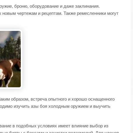
оружие, броню, оборудование и даже заклинания.
к новым чертежам и рецептам. Также ремесленники могут
 Таким образом, встреча опытного и хорошо оснащенного
бходимо изучить азы боя холодным оружием и выучить
ивание в подобных условиях имеет влияние выбор из
овые битвы с боссами и зачистки подземелий. Для членов