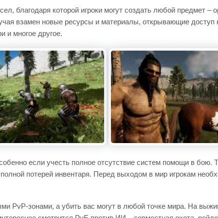
сел, благодаря которой игроки могут создать любой предмет – 
лучая взамен новые ресурсы и материалы, открывающие доступ 
 и многое другое.
 особенно если учесть полное отсутствие систем помощи в бою.
с полной потерей инвентаря. Перед выходом в мир игрокам нео
ми PvP-зонами, а убить вас могут в любой точке мира. На выж
интереснее смотрится PvE против ИИ – совместная охота, рейд