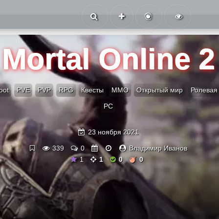
Mortal Online 2
oot
PVE
PVP
RPG
Квесты
ММО
Открытый мир
Ролевая
PC
23 ноября 2021
339
0
Владимир Иванов
1
1
0
0