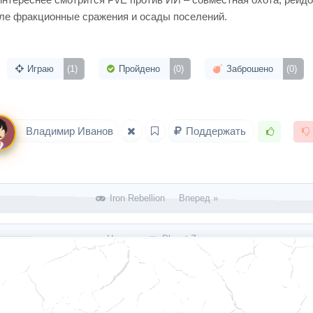
сле фракционные сражения и осады поселений.
Играю
(1)
Пройдено
(0)
Заброшено
(0)
Владимир Иванов
Поддержать
Iron Rebellion Вперед »
« Назад
Planet Zoo