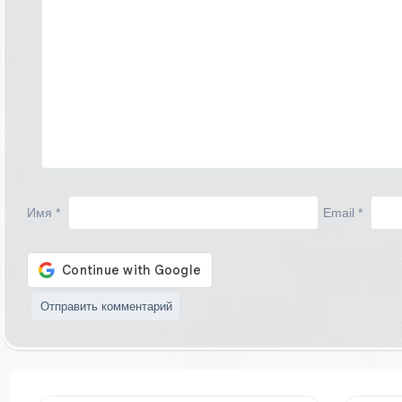
Имя
*
Email
*