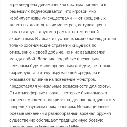
игре внедрена динамическая система погоды, и в
рецензиях подчеркивается, что игровой мир
изобилует живыми существами — от крошечных
животных до гигантских монстров, вступающих в
схватки друг с другом в рамках естественной
экосистемы. В лесах и пустынях можно наблюдать не
только охотнические стратегии хищников по
отношению к своей добыче, но и их взаимосвязи
между собой. Явления, подобные внезапным
песчаным бурям или проливным дождям, не только
формируют эстетику окружающей среды, но и
оказывают влияние на поведение монстров,
предоставляя уникальные возможности для охоты.
Эти атмосферные нюансы, которые были высоко
оценены множеством критиков, делают каждую охоту
непредсказуемым приключением. Инновационные
боевые механики и разнообразный арсенал оружия
существенно обогащают традиционную боевую
систему серии Monster Hunter Wilds.