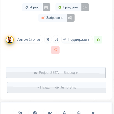
Играю
(0)
Пройдено
(0)
Заброшено
(0)
Антон @pfilan
Поддержать
Запись навигация
Project ZETA Вперед »
« Назад
Jump Ship
Копировать ссылку
Поделиться в Telegram
Поделиться ВКонтакте
Поделиться в
Поделиться в
Поделить