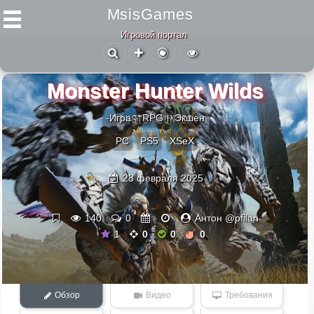
MsisGames
Игровой портал
Monster Hunter Wilds
-Игра
RPG
Экшен
PC
PS5
XSeX
28 февраля 2025
140
0
Антон @pfilan
1
0
0
0
Обзор
Видео
Требования