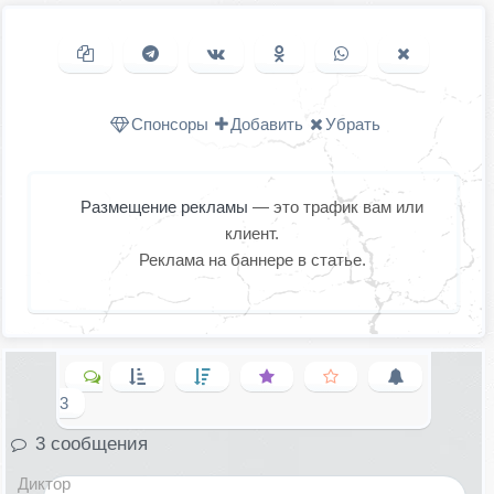
Копировать ссылку
Поделиться в Telegram
Поделиться ВКонтакте
Поделиться в
Поделиться в
Поделить
Одноклассниках
WhatsApp
в X (Twitter
Спонсоры
Добавить
Убрать
Размещение рекламы
— это трафик вам или
клиент.
Реклама на баннере в статье.
3
3 сообщения
Диктор