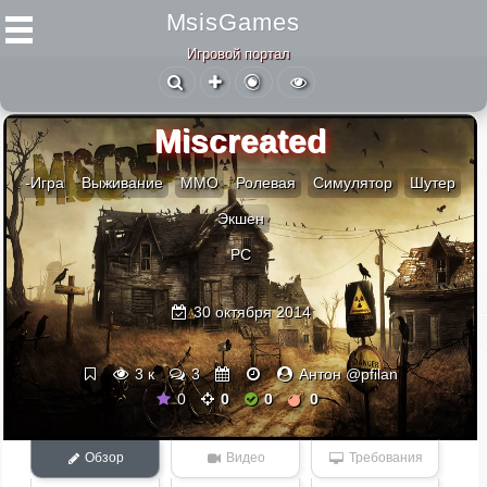
MsisGames
Игровой портал
Miscreated
-Игра
Выживание
ММО
Ролевая
Симулятор
Шутер
Экшен
PC
30 октября 2014
3 к
3
Антон @pfilan
0
0
0
0
Обзор
Видео
Требования