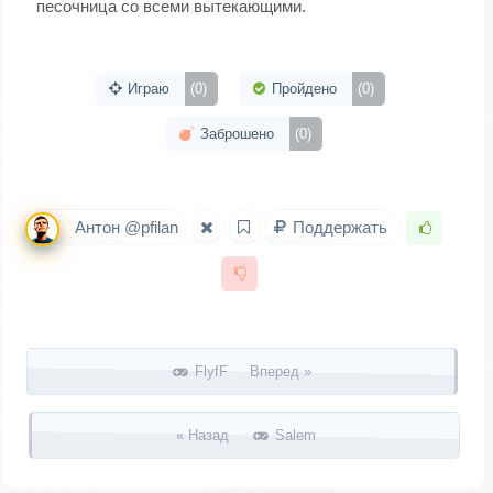
песочница со всеми вытекающими.
Играю
(0)
Пройдено
(0)
Заброшено
(0)
Антон @pfilan
Поддержать
Запись навигация
FlyfF Вперед »
« Назад
Salem