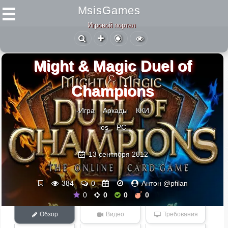
MsisGames
Игровой портал
Might & Magic Duel of
Champions
-Игра
Аркады
ККИ
ios
PC
13 сентября 2012
384
0
Антон @pfilan
0
0
0
0
Обзор
Видео
Требования