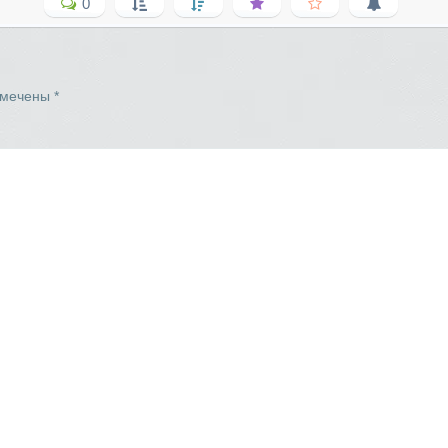
0
омечены
*