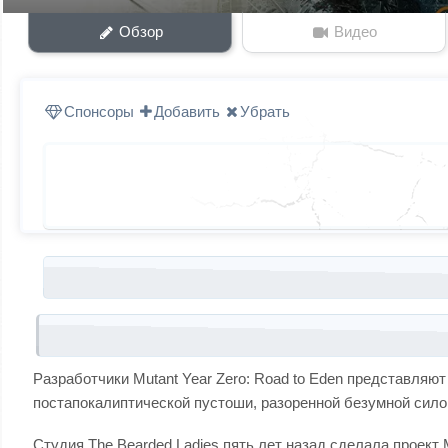
Обзор
Видео
Спонсоры
Добавить
Убрать
Запись навигация
Разработчики Mutant Year Zero: Road to Eden представляю
постапокалиптической пустоши, разоренной безумной сило
Студия The Bearded Ladies пять лет назад сделала проект 