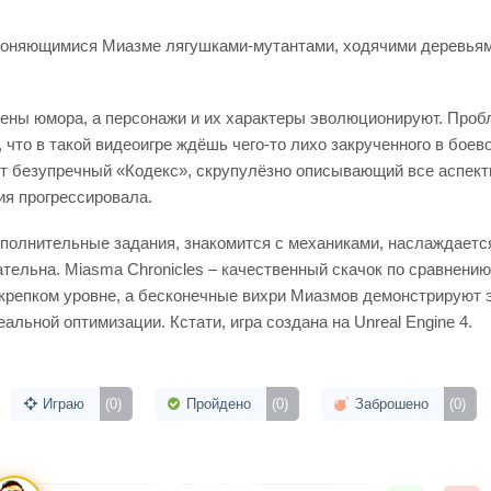
клоняющимися Миазме лягушками-мутантами, ходячими деревьям
ны юмора, а персонажи и их характеры эволюционируют. Пробл
 что в такой видеоигре ждёшь чего-то лихо закрученного в боев
т безупречный «Кодекс», скрупулёзно описывающий все аспекты
ия прогрессировала.
полнительные задания, знакомится с механиками, наслаждается
кательна. Miasma Chronicles – качественный скачок по сравне
а крепком уровне, а бесконечные вихри Миазмов демонстрирую
льной оптимизации. Кстати, игра создана на Unreal Engine 4.
Играю
(0)
Пройдено
(0)
Заброшено
(0)