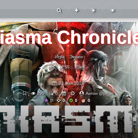
iasma Chronicl
-Игра
Экшен
PC
PS5
XSeX
23 мая 2023
299
0
Антон @pfilan
0
0
0
0