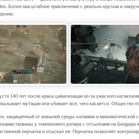
les. Более масштабное приключение с реально крутым и закруч
дению.
стя 140 лет после краха цивилизации из-за ужасного катаклиз
вызывает мутации или убивает всё, чего касается. Общество пог
ун, защищённый от внешней среды холмами и миазматической ст
озаимствованы у темнокожего рэпера с отсылками на Бендера и
ственной перчатки и отыскал её. Перчатка позволяет контроли