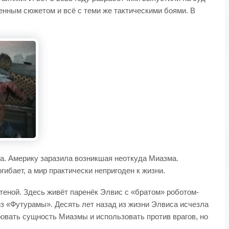
енным сюжетом и всё с теми же тактическими боями. В
ма. Америку заразила возникшая неоткуда Миазма.
ибает, а мир практически непригоден к жизни.
еной. Здесь живёт паренёк Элвис с «братом» роботом-
з «Футурамы». Десять лет назад из жизни Элвиса исчезла
ровать сущность Миазмы и использовать против врагов, но