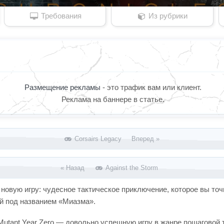
Требования
Из рубрики
Размещение рекламы
- это трафик вам или клиент.
Реклама на баннере в статье.
Corsairs Legacy Вперед »
« Назад
Against the Storm
т новую игру: чудесное тактическое приключение, которое вы то
й под названием «Миазма».
Mutant Year Zero — довольно успешную игру в жанре пошаговой т