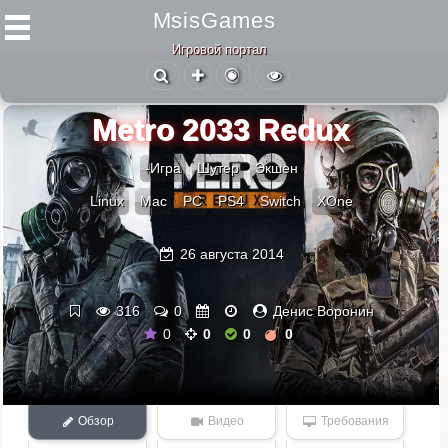
MsisGames
Игровой портал
Metro 2033 Redux
-Игра
Шутер
Экшен
Linux
Mac
PC
PS4
Switch
XOne
26 августа 2014
316
0
Денис Воронин
0
0
0
0
Обзор
Видео
Требования