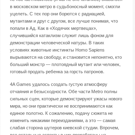
в московском метро в судьбоносный момент, смогли
уцелеть. С тех пор они борются с радиацией,
мутантами и друг с другом, все лучше понимая, что
попали в Ад. Как в «Ходячих мертвецах»,
случившийся катаклизм служит лишь фоном для
демонстрации человеческой натуры. В таких
условиях животные инстинкты Homo Sapiens
вырываются на свободу, и становится непонятно, кто
больший монстр — плотоядный мутант или человек,
готовый продать ребенка за горсть патронов.
4A Games удалось создать густую атмосферу
отчаяния и безысходности. Обе части Metro полны
сильных сцен, которые демонстрируют ужасы нового
мира, но они практически не воспринимаются как
единое полотно. К сожалению, подачу сюжета не
изменить никакими переизданиями, а это — самая
слабая сторона шутеров киевской студии. Впрочем,
все остальные аспекты в них проработаны на